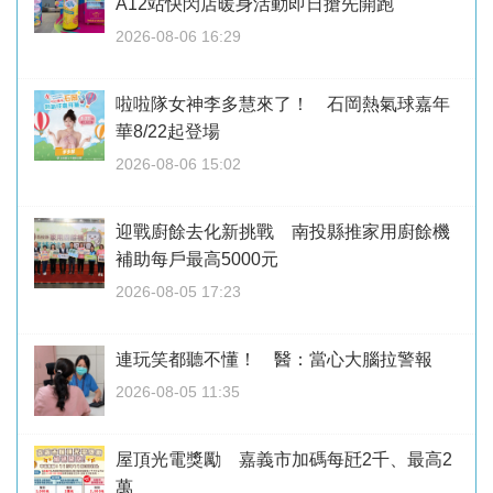
A12站快閃店暖身活動即日搶先開跑
2026-08-06 16:29
啦啦隊女神李多慧來了！ 石岡熱氣球嘉年
華8/22起登場
2026-08-06 15:02
迎戰廚餘去化新挑戰 南投縣推家用廚餘機
補助每戶最高5000元
2026-08-05 17:23
連玩笑都聽不懂！ 醫：當心大腦拉警報
2026-08-05 11:35
屋頂光電獎勵 嘉義市加碼每瓩2千、最高2
萬