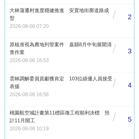
大林蒲遷村進度穩健推進 安置地街廓道路成
/
2
型
2026-08-06 07:20
原核准視為農地列管案件 嘉縣8月中旬展開清
/
3
查作業
2026-08-06 16:53
雲林調解委員貢獻獲肯定 103位績優人員接受
/
4
表揚
2026-08-06 16:58
桃園航空城計畫第11標區徵工程順利決標 預
/
5
計11月開工
2026-08-08 10:19