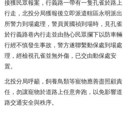
接獲民眾報案，行義路一帶有一隻孔雀於路上
行走，北投分局獲報後立即派遣轄區永明派出
所警力到場處理，警員黃國禎到場時，見孔雀
於行義路巷內行走並由熱心民眾攔下以防車輛
行經不慎發生事故，警方遂聯繫動保處到場處
理，經檢視孔雀並無外傷，已交由動保處安
置。
北投分局呼籲，飼養鳥類等寵物應善盡照顧責
任，勿讓寵物於道路上任意奔跑，以免影響道
路交通安全與秩序。