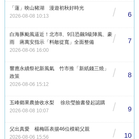
「蓮」映山豬湖 漫遊初秋好時光
/
6
2026-08-08 10:13
白海豚颱風逼近！北市8、9日恐飆9級陣風、豪
/
7
雨 蔣萬安指示「料敵從寬」全面整備
2026-08-06 16:00
響應永續祭祀新風氣 竹市推「新紙錢三燒」
/
8
政策
2026-08-06 15:12
五峰鄉果農搶收水梨 徐欣瑩臉書發起認購
/
9
2026-08-08 10:07
父出真愛 楊梅區表揚46位模範父親
/
10
2026-08-06 15:56