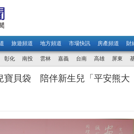
道
旅遊頻道
地方頻道
市場快訊
房產頻道
財
彰化
南投
雲林
嘉義
台南
高雄
屏東
兒寶貝袋 陪伴新生兒「平安熊大