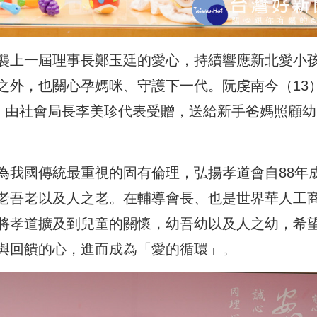
襲上一屆理事長鄭玉廷的愛心，持續響應新北愛小
之外，也關心孕媽咪、守護下一代。阮虔南今（13
袋，由社會局長李美珍代表受贈，送給新手爸媽照顧幼
為我國傳統最重視的固有倫理，弘揚孝道會自88年
老吾老以及人之老。在輔導會長、也是世界華人工
將孝道擴及到兒童的關懷，幼吾幼以及人之幼，希
與回饋的心，進而成為「愛的循環」。