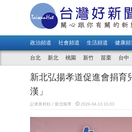
政治頻道
社會頻道
生活頻道
健康頻
台北
新北
桃園
新竹
苗栗
台中
新北弘揚孝道促進會捐育
漢」
記者黃村杉／新北報導
2026-04-13 15:03