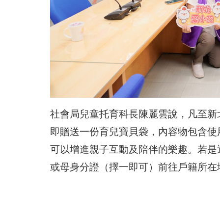
社會局兒童托育科長陳麗雲說，凡至新
即贈送一份育兒寶貝袋，內容物包含使
可以增進親子互動及陪伴的樂趣。若是
或母身分證（擇一即可）前往戶籍所在