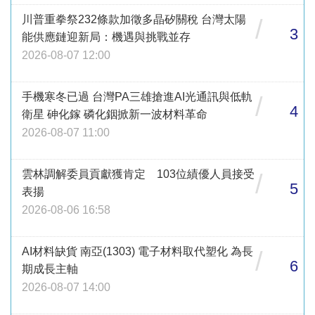
川普重拳祭232條款加徵多晶矽關稅 台灣太陽
/
3
能供應鏈迎新局：機遇與挑戰並存
2026-08-07 12:00
手機寒冬已過 台灣PA三雄搶進AI光通訊與低軌
/
4
衛星 砷化鎵 磷化銦掀新一波材料革命
2026-08-07 11:00
雲林調解委員貢獻獲肯定 103位績優人員接受
/
5
表揚
2026-08-06 16:58
AI材料缺貨 南亞(1303) 電子材料取代塑化 為長
/
6
期成長主軸
2026-08-07 14:00