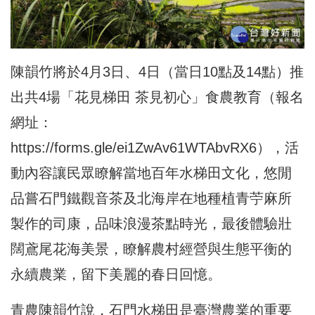
陳韻竹將於4月3日、4日（當日10點及14點）推
出共4場「花見梯田 茶見初心」食農教育（報名
網址：
https://forms.gle/ei1ZwAv61WTAbvRX6
），活
動內容讓民眾瞭解當地百年水梯田文化，悠閒
品嘗石門鐵觀音茶及北海岸在地種植青苧麻所
製作的司康，品味浪漫茶點時光，最後體驗壯
闊鳶尾花海美景，瞭解農村經營與生態平衡的
永續農業，留下美麗的春日回憶。
青農陳韻竹說，石門水梯田是臺灣農業的重要