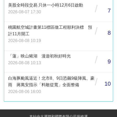
美股全時段交易 只休一小時12月6日啟動
/
7
2026-08-07 17:30
桃園航空城計畫第11標區徵工程順利決標 預
/
8
計11月開工
2026-08-08 10:19
「蓮」映山豬湖 漫遊初秋好時光
/
9
2026-08-08 10:13
白海豚颱風逼近！北市8、9日恐飆9級陣風、豪
/
10
雨 蔣萬安指示「料敵從寬」全面整備
2026-08-06 16:00
本站由大運聯和國際有限公司所維運