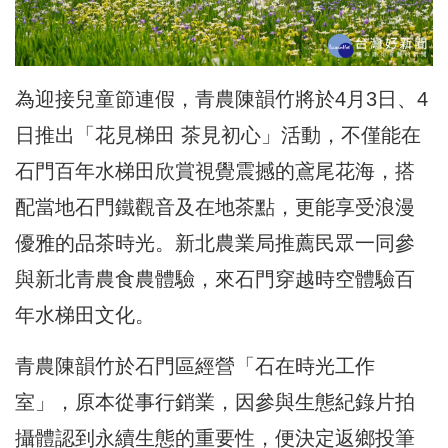
為迎接兒童節連假，青農陳韻竹將於4月3日、4
日推出「花見梯田 茶見初心」活動，不僅能在
石門百年水梯田欣賞視覺震撼的鳶尾花海，搭
配當地石門鐵觀音及在地茶點，更能享受浪漫
優雅的品茶時光。新北農業局推薦民眾一同參
與新北青農食農體驗，來石門穿越時空體驗百
年水梯田文化。
青農陳韻竹於石門區經營「石在時光工作
室」，原本從事行銷業，因參與生態紀錄片拍
攝體認到永續生態的重要性，便決定返鄉投筆