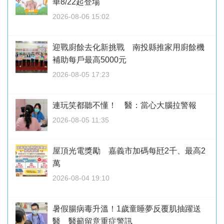
華8/22起登場
2026-08-06 15:02
迎戰廚餘去化新挑戰 南投縣推家用廚餘機
補助每戶最高5000元
2026-08-05 17:23
連玩笑都聽不懂！ 醫：當心大腦拉警報
2026-08-05 11:35
屋頂光電獎勵 嘉義市加碼每瓩2千、最高2
萬
2026-08-04 19:10
暑假腸病毒升溫！1歲童睡夢反覆肌抽躍送
醫 醫籲留意重症警訊