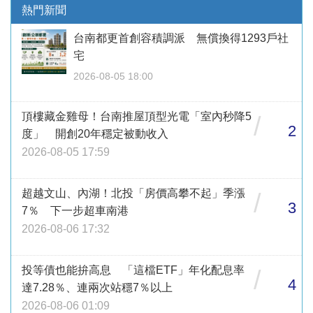
熱門新聞
台南都更首創容積調派 無償換得1293戶社
宅
2026-08-05 18:00
頂樓藏金雞母！台南推屋頂型光電「室內秒降5
/
2
度」 開創20年穩定被動收入
2026-08-05 17:59
超越文山、內湖！北投「房價高攀不起」季漲
/
3
7％ 下一步超車南港
2026-08-06 17:32
投等債也能拚高息 「這檔ETF」年化配息率
/
4
達7.28％、連兩次站穩7％以上
2026-08-06 01:09