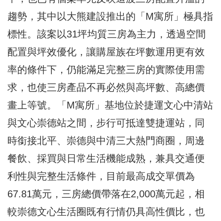
趨勢，其中以大熊建設推出的「M寓所」極具指
標性。該案以31坪均質三房為主力，透過空間
配置與坪效優化，讓購屋族在坪數運用更有效
率的條件下，仍能滿足完整三房的實際使用需
求，也使三房產品不再必然與高坪數、高總價
畫上等號。「M寓所」基地位於捷運文心中清站
與文心崇德站之間，步行可抵達雙捷運站，同
時銜接北平、崇德與中清三大熱門商圈，周邊
餐飲、採買與日常生活機能成熟，兼具交通便
利性與完整生活條件，目前最高成交單價為
67.81萬元，三房總價帶落在2,000萬元起，相
較崇德文心生活圈既有行情仍具高性價比，也