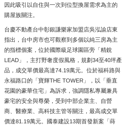
因此吸引以自住與一次到位型換屋需求為主的
購屋族關注。
台慶不動產台中彰銀謙樂家加盟店吳泓諭店東
指出，台中房市也可觀察到多個以純三房為主
的指標個案，位於國際級足球園區旁「精銳
LEAD」，主打野奢度假風格，規劃34至40坪產
品，成交單價最高達74.19萬元。位於福科路與
永福路口的「寶輝THE TOWER」，以「垂直
花園的豪華住宅」為訴求，強調隱私專屬兼具
豪宅的安全與尊榮，受到中部企業主、自營
商、醫療業、高科技主管等關注，最高成交單
價達81.19萬元。國泰建設13期首發新案「蒔