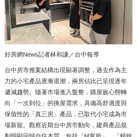
好房網News記者林和謙／台中報導
台中房市推案結構出現顯著調整，過去作為主
力的小宅產品逐漸退潮，兩房佔比已呈現逐年
遞減趨勢。隨著市場進入盤整，購屋族心態轉
向「一次到位」的換屋需求，具備高舒適度與
保值性的「真三房」產品，已取代小宅成為市
場新寵。觀察近期台中房市動向，建商產品規
劃明顯回歸自住本質，包括「M寓所」、「精銳