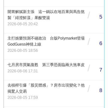
開胃解膩新主張 這一鍋以在地百果與馬告熬
/
5
製「緋澄鮮漾」果酸雙湯
2026-08-05 20:42
主打娛樂預測不碰政治 台版Polymarket登場
/
6
GodGuess神猜上線
2026-08-05 18:56
七月房市買氣復甦 第三季恐面臨兩大煞車皮
/
7
2026-08-06 17:31
去槓桿引爆「股災體感」？房市出現變化？他
/
8
揭驚人交易
2026-08-05 17:59