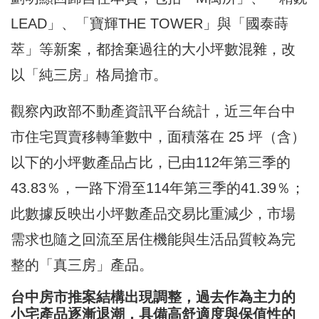
LEAD」、「寶輝THE TOWER」與「國泰蒔
萃」等新案，都捨棄過往的大小坪數混雜，改
以「純三房」格局搶市。
觀察內政部不動產資訊平台統計，近三年台中
市住宅買賣移轉筆數中，面積落在 25 坪（含）
以下的小坪數產品占比，已由112年第三季的
43.83％，一路下滑至114年第三季的41.39％；
此數據反映出小坪數產品交易比重減少，市場
需求也隨之回流至居住機能與生活品質較為完
整的「真三房」產品。
台中房市推案結構出現調整，過去作為主力的
小宅產品逐漸退潮，具備高舒適度與保值性的