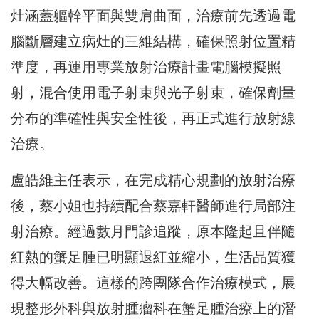
灶涵蓋軀幹平面與雙肩曲面，
治療前先透過電
腦斷層建立病灶的三維結構，確保照射位置精
準度，
再運用專業放射治療計畫電腦模擬照
射，
混合使用電子射束與光子射束，確保劑量
分布的準確性與安全性後，
再正式進行放射線
治療。
盧皓維主任表示，在完成精心規劃的放射治療
後，
蔡小姐也持續配合蔡嘉軒醫師進行局部注
射治療。
經過數月門診追蹤，
原本隆起且伴隨
紅熱的蟹足腫已明顯退紅並縮小，
生活品質獲
得大幅改善。這樣的跨團隊合作治療模式，
展
現整形外科與放射腫瘤科在蟹足腫治療上的潛