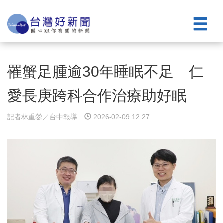
罹蟹足腫逾30年睡眠不足 仁
愛長庚跨科合作治療助好眠
記者林重鎣／台中報導
2026-02-09 12:27