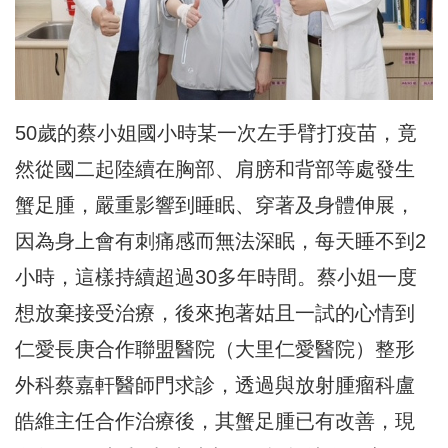
50歲的蔡小姐國小時某一次左手臂打疫苗，
竟
然從國二起陸續在胸部、肩膀和背部等處發生
蟹足腫，
嚴重影響到睡眠、穿著及身體伸展，
因為身上會有刺痛感而無法深眠，每天睡不到2
小時，
這樣持續超過30多年時間。蔡小姐一度
想放棄接受治療，
後來抱著姑且一試的心情到
仁愛長庚合作聯盟醫院（大里仁愛醫院）
整形
外科蔡嘉軒醫師門求診，
透過與放射腫瘤科盧
皓維主任合作治療後，其蟹足腫已有改善，
現