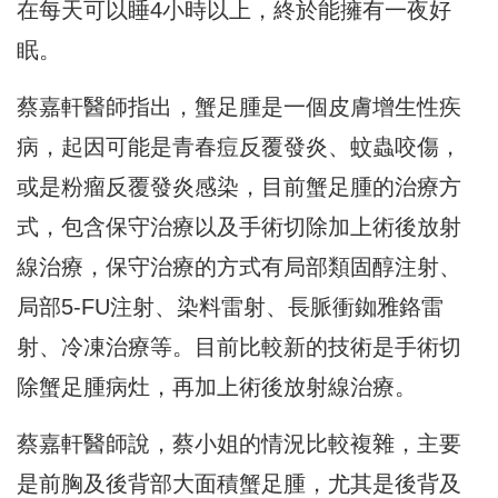
在每天可以睡4小時以上，終於能擁有一夜好
眠。
蔡嘉軒醫師指出，蟹足腫是一個皮膚增生性疾
病，
起因可能是青春痘反覆發炎、蚊蟲咬傷，
或是粉瘤反覆發炎感染，
目前蟹足腫的治療方
式，
包含保守治療以及手術切除加上術後放射
線治療，
保守治療的方式有局部類固醇注射、
局部5-FU注射、染料雷射、
長脈衝銣雅鉻雷
射、冷凍治療等。
目前比較新的技術是手術切
除蟹足腫病灶，再加上術後放射線治療。
蔡嘉軒醫師說，蔡小姐的情況比較複雜，
主要
是前胸及後背部大面積蟹足腫，
尤其是後背及