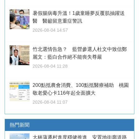
暑假腸病毒升溫！1歲童睡夢反覆肌抽躍送
醫 醫籲留意重症警訊
2026-08-04 14:57
竹北選情告急？ 藍營參選人杜文中致信鄭
麗文：藍白合作絕不能喪失尊嚴
2026-08-04 11:28
200點抵農會消費、100點抵醫療補助 桃園
敬老愛心卡116年起全面擴大
2026-08-04 11:07
熱門新聞
大林蒲遷村進度穩健推進 安置地街廓道路