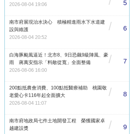
/
5
2026-08-04 19:06
南市府展現治水決心 積極精進雨水下水道建
/
6
設與維護
2026-08-04 20:52
白海豚颱風逼近！北市8、9日恐飆9級陣風、豪
/
7
雨 蔣萬安指示「料敵從寬」全面整備
2026-08-06 16:00
200點抵農會消費、100點抵醫療補助 桃園敬
/
8
老愛心卡116年起全面擴大
2026-08-04 11:07
南市府地政局七件土地開發工程 榮獲國家卓
/
9
越建設獎