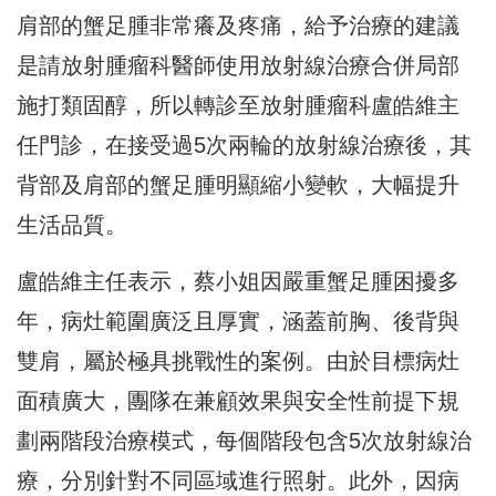
肩部的蟹足腫非常癢及疼痛，
給予治療的建議
是請放射腫瘤科醫師使用放射線治療合併局部
施打類
固醇，所以轉診至放射腫瘤科盧皓維主
任門診，
在接受過5次兩輪的放射線治療後，
其
背部及肩部的蟹足腫明顯縮小變軟，大幅提升
生活品質。
盧皓維主任表示，蔡小姐因嚴重蟹足腫困擾多
年，
病灶範圍廣泛且厚實，涵蓋前胸、後背與
雙肩，
屬於極具挑戰性的案例。由於目標病灶
面積廣大，
團隊在兼顧效果與安全性前提下規
劃兩階段治療模式，
每個階段包含5次放射線治
療，分別針對不同區域進行照射。此外，
因病