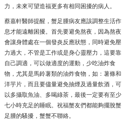
力，
未來可望造福更多有相同困擾的病人。
蔡嘉軒醫師提醒，
蟹足腫病友應該調整生活作
息才能遠離困擾。首先要避免熬夜，
因為熬夜
會讓身體處在一個發炎反應狀態，同時避免壓
力過大，
不管是工作或是身心靈壓力，這要靠
自己調適，可以做適度的運動，
少吃油炸食
物，尤其是馬鈴薯類的油炸食物，如：薯條和
洋芋片，
而且要儘量避免抽煙及過量飲酒，可
以多攝取魚油、多喝綠茶，
最後一定要有至少
七小時充足的睡眠。
祝福蟹友們都能夠擺脫蟹
足腫的騷擾，蟹蟹不聯絡。