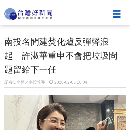
南投名間建焚化爐反彈聲浪
起 許淑華重申不會把垃圾問
題留給下一任
記者扶小萍／南投報導
2026-02-05 18:04