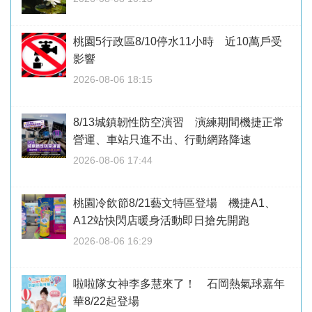
桃園5行政區8/10停水11小時 近10萬戶受
影響
2026-08-06 18:15
8/13城鎮韌性防空演習 演練期間機捷正常
營運、車站只進不出、行動網路降速
2026-08-06 17:44
桃園冷飲節8/21藝文特區登場 機捷A1、
A12站快閃店暖身活動即日搶先開跑
2026-08-06 16:29
啦啦隊女神李多慧來了！ 石岡熱氣球嘉年
華8/22起登場