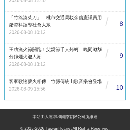
2026-08-08 12:40
「竹篙湊菜刀」 桃市交通局駁余信憲議員用
/
8
錯資料誤導社會大眾
2026-08-08 10:12
王功漁火節開跑！父親節千人烤蚵 晚間8點8
/
9
分鐘煙火迎人潮
2026-08-08 13:12
客家歌謠薪火相傳 竹縣傳統山歌音樂會登場
/
10
2026-08-09 15:56
本站由大運聯和國際有限公司所維運
© 2015-2026 TaiwanHot.net All Rights Reserved.