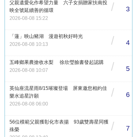
父親遺愛化作希望力量 六子女捐贈家扶南投
/
3
映全號延續善的循環
2026-08-08 15:22
「蓮」映山豬湖 漫遊初秋好時光
/
4
2026-08-08 10:13
五峰鄉果農搶收水梨 徐欣瑩臉書發起認購
/
5
2026-08-08 10:07
英仙座流星雨8/15璀璨登場 屏東邀您相約佳
/
6
樂水追星許願
2026-08-08 06:00
56位模範父親獲彰化市表揚 93歲雙壽星同獲
/
7
殊榮