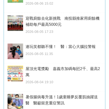
2026-08-06 15:02
迎戰廚餘去化新挑戰 南投縣推家用廚餘機
補助每戶最高5000元
2026-08-05 17:23
連玩笑都聽不懂！ 醫：當心大腦拉警報
2026-08-05 11:35
屋頂光電獎勵 嘉義市加碼每瓩2千、最高2
萬
2026-08-04 19:10
暑假腸病毒升溫！1歲童睡夢反覆肌抽躍送
醫 醫籲留意重症警訊