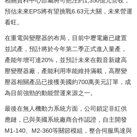
相關資料中心部屬將可挹注約1,350億元營收，
預估未來EPS將有望挑戰6.63元大關，未來營運
看旺。
在重電與變壓器的布局，目前中壢電廠已建置
並試產，預計將於今年第二季正式進入量產，
產能年增可達20%，並預計未來在觀音新建高
壓變壓器廠，產能利用率能維持滿載，高壓變
壓器相關產品已接獲美國約700萬美元訂單，成
為目前強勁的動能營運來源之一。
最後在無人機動力系統方面，公司鎖定非紅供
應鏈，已與美國系統廠商合作認證，自主開發
M1‑140、M2‑360等關節模組，整合伺服馬達與