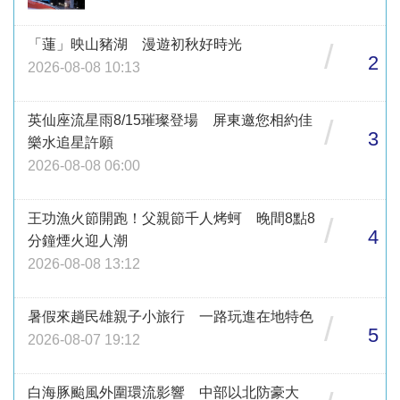
「蓮」映山豬湖 漫遊初秋好時光
/
2
2026-08-08 10:13
英仙座流星雨8/15璀璨登場 屏東邀您相約佳
/
3
樂水追星許願
2026-08-08 06:00
王功漁火節開跑！父親節千人烤蚵 晚間8點8
/
4
分鐘煙火迎人潮
2026-08-08 13:12
暑假來趟民雄親子小旅行 一路玩進在地特色
/
5
2026-08-07 19:12
白海豚颱風外圍環流影響 中部以北防豪大