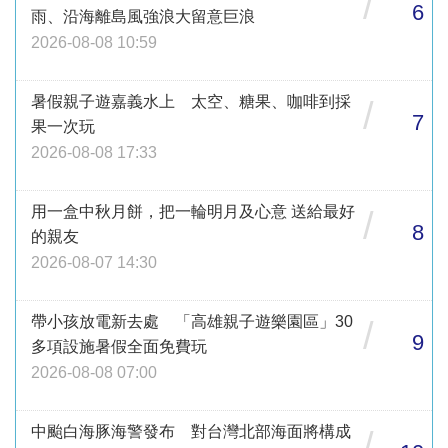
/
6
雨、沿海離島風強浪大留意巨浪
2026-08-08 10:59
暑假親子遊嘉義水上 太空、糖果、咖啡到採
/
7
果一次玩
2026-08-08 17:33
用一盒中秋月餅，把一輪明月及心意 送給最好
/
8
的親友
2026-08-07 14:30
帶小孩放電新去處 「高雄親子遊樂園區」30
/
9
多項設施暑假全面免費玩
2026-08-08 07:00
中颱白海豚海警發布 對台灣北部海面將構成
/