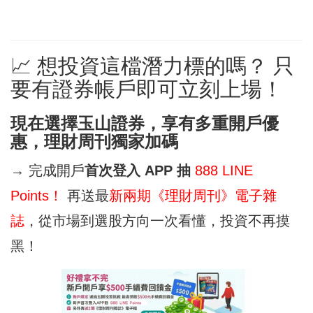
📈 想投資這檔潛力標的嗎？ 只
要有證券帳戶即可立刻上場！
現在選擇玉山證券，享有多重開戶優
惠，理財周刊獨家加碼
→ 完成開戶
首次登入 APP 抽
888 LINE
Points！
再送最
新兩期《理財周刊》電子雜
誌
，從市場到選股方向一次看懂，投資不再摸
黑！