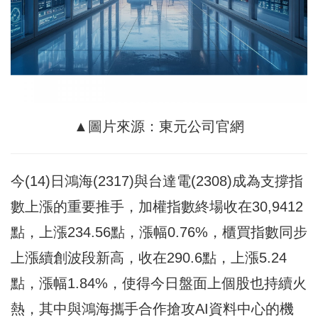
▲圖片來源：東元公司官網
今(14)日鴻海(2317)與台達電(2308)成為支撐指
數上漲的重要推手，加權指數終場收在30,9412
點，上漲234.56點，漲幅0.76%，櫃買指數同步
上漲續創波段新高，收在290.6點，上漲5.24
點，漲幅1.84%，使得今日盤面上個股也持續火
熱，其中與鴻海攜手合作搶攻AI資料中心的機