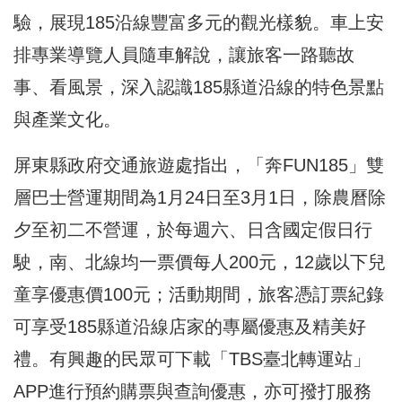
驗，展現185沿線豐富多元的觀光樣貌。車上安
排專業導覽人員隨車解說，讓旅客一路聽故
事、看風景，深入認識185縣道沿線的特色景點
與產業文化。
屏東縣政府交通旅遊處指出，「奔FUN185」雙
層巴士營運期間為1月24日至3月1日，除農曆除
夕至初二不營運，於每週六、日含國定假日行
駛，南、北線均一票價每人200元，12歲以下兒
童享優惠價100元；活動期間，旅客憑訂票紀錄
可享受185縣道沿線店家的專屬優惠及精美好
禮。有興趣的民眾可下載「TBS臺北轉運站」
APP進行預約購票與查詢優惠，亦可撥打服務