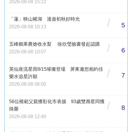
2026-08-08 15:22
「蓮」映山豬湖 漫遊初秋好時光
/
5
2026-08-08 10:13
五峰鄉果農搶收水梨 徐欣瑩臉書發起認購
/
6
2026-08-08 10:07
英仙座流星雨8/15璀璨登場 屏東邀您相約佳
/
7
樂水追星許願
2026-08-08 06:00
56位模範父親獲彰化市表揚 93歲雙壽星同獲
/
8
殊榮
2026-08-08 12:40