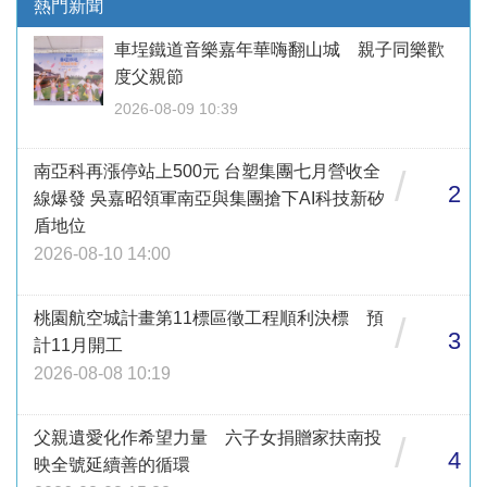
熱門新聞
車埕鐵道音樂嘉年華嗨翻山城 親子同樂歡
度父親節
2026-08-09 10:39
南亞科再漲停站上500元 台塑集團七月營收全
/
2
線爆發 吳嘉昭領軍南亞與集團搶下AI科技新矽
盾地位
2026-08-10 14:00
桃園航空城計畫第11標區徵工程順利決標 預
/
3
計11月開工
2026-08-08 10:19
父親遺愛化作希望力量 六子女捐贈家扶南投
/
4
映全號延續善的循環