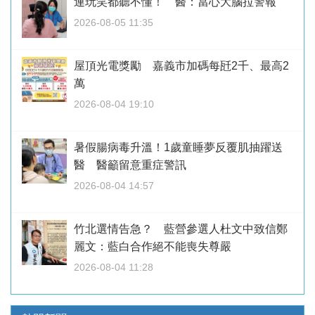
連玩笑都聽不懂！ 醫：當心大腦拉警報
2026-08-05 11:35
屋頂光電獎勵 嘉義市加碼每瓩2千、最高2
萬
2026-08-04 19:10
暑假腸病毒升溫！1歲童睡夢反覆肌抽躍送
醫 醫籲留意重症警訊
2026-08-04 14:57
竹北選情告急？ 藍營參選人杜文中致信鄭
麗文：藍白合作絕不能喪失尊嚴
2026-08-04 11:28