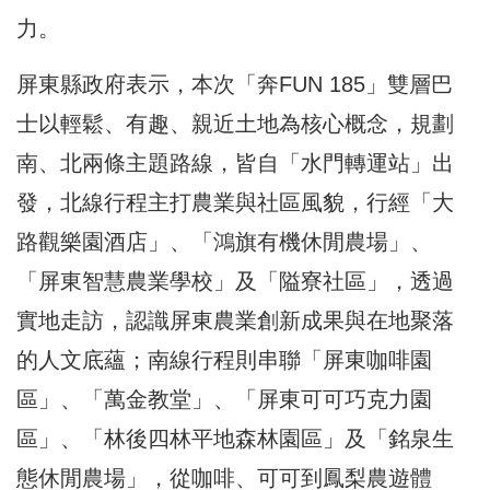
力。
屏東縣政府表示，本次「奔FUN 185」雙層巴
士以輕鬆、有趣、親近土地為核心概念，規劃
南、北兩條主題路線，皆自「水門轉運站」出
發，北線行程主打農業與社區風貌，行經「大
路觀樂園酒店」、「鴻旗有機休閒農場」、
「屏東智慧農業學校」及「隘寮社區」，透過
實地走訪，認識屏東農業創新成果與在地聚落
的人文底蘊；南線行程則串聯「屏東咖啡園
區」、「萬金教堂」、「屏東可可巧克力園
區」、「林後四林平地森林園區」及「銘泉生
態休閒農場」，從咖啡、可可到鳳梨農遊體