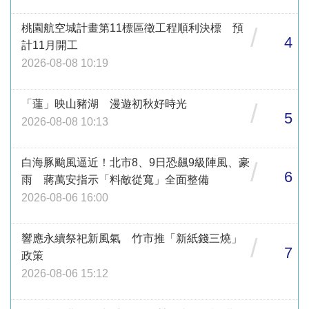
桃園航空城計畫第11標區徵工程順利決標 預
/
4
計11月開工
2026-08-08 10:19
「蓮」映山豬湖 漫遊初秋好時光
/
5
2026-08-08 10:13
白海豚颱風逼近！北市8、9日恐飆9級陣風、豪
/
6
雨 蔣萬安指示「料敵從寬」全面整備
2026-08-06 16:00
響應永續祭祀新風氣 竹市推「新紙錢三燒」
/
7
政策
2026-08-06 15:12