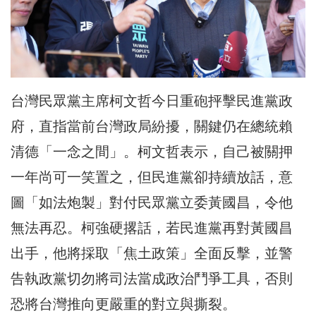
台灣民眾黨主席柯文哲今日重砲抨擊民進黨政
府，直指當前台灣政局紛擾，關鍵仍在總統賴
清德「一念之間」。柯文哲表示，自己被關押
一年尚可一笑置之，但民進黨卻持續放話，意
圖「如法炮製」對付民眾黨立委黃國昌，令他
無法再忍。柯強硬撂話，若民進黨再對黃國昌
出手，他將採取「焦土政策」全面反擊，並警
告執政黨切勿將司法當成政治鬥爭工具，否則
恐將台灣推向更嚴重的對立與撕裂。