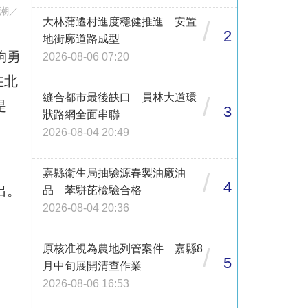
潮／
大林蒲遷村進度穩健推進 安置
/
2
地街廓道路成型
夠勇
2026-08-06 07:20
在北
縫合都市最後缺口 員林大道環
/
是
3
狀路網全面串聯
2026-08-04 20:49
嘉縣衛生局抽驗源春製油廠油
/
4
出。
品 苯駢芘檢驗合格
2026-08-04 20:36
原核准視為農地列管案件 嘉縣8
/
5
月中旬展開清查作業
2026-08-06 16:53