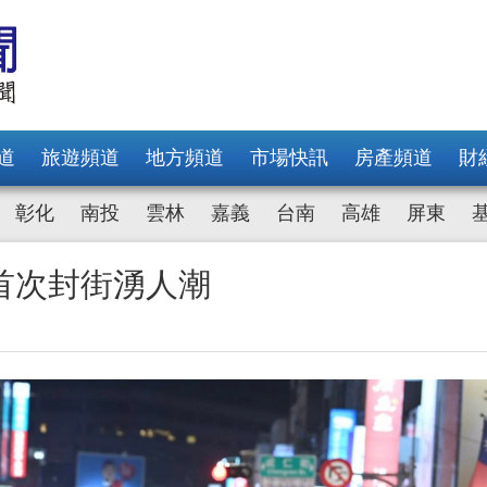
道
旅遊頻道
地方頻道
市場快訊
房產頻道
財
彰化
南投
雲林
嘉義
台南
高雄
屏東
首次封街湧人潮