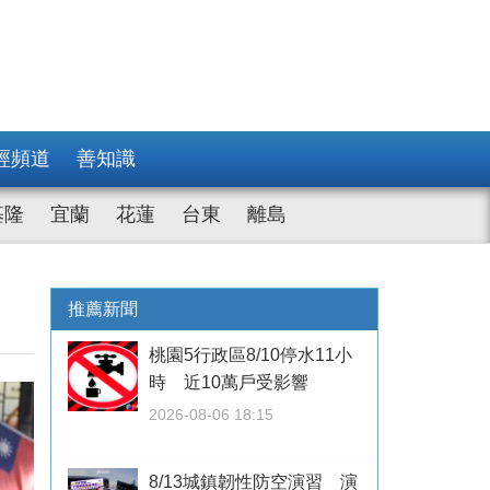
經頻道
善知識
基隆
宜蘭
花蓮
台東
離島
推薦新聞
桃園5行政區8/10停水11小
時 近10萬戶受影響
2026-08-06 18:15
8/13城鎮韌性防空演習 演