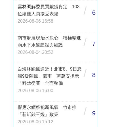
雲林調解委員貢獻獲肯定 103
/
6
位績優人員接受表揚
2026-08-06 16:58
南市府展現治水決心 積極精進
/
7
雨水下水道建設與維護
2026-08-04 20:52
白海豚颱風逼近！北市8、9日恐
/
8
飆9級陣風、豪雨 蔣萬安指示
「料敵從寬」全面整備
2026-08-06 16:00
響應永續祭祀新風氣 竹市推
/
9
「新紙錢三燒」政策
2026-08-06 15:12