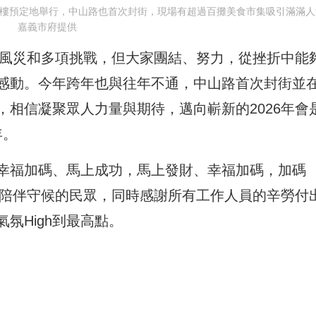
大樓預定地舉行，中山路也首次封街，現場有超過百攤美食市集吸引滿滿人
嘉義市府提供
經風災和多項挑戰，但大家團結、努力，從挫折中能
感動。今年跨年也與往年不通，中山路首次封街並
相信凝聚眾人力量與期待，邁向嶄新的2026年會
年。
幸福加碼、馬上成功，馬上發財、幸福加碼，加碼
前陪伴守候的民眾，同時感謝所有工作人員的辛勞付
氛High到最高點。