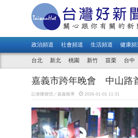
政治頻道
社會頻道
生活頻道
健康頻
台北
新北
桃園
新竹
苗栗
台中
嘉義市跨年晚會 中山路
記者陳致愷／嘉義報導
2026-01-01 11:31