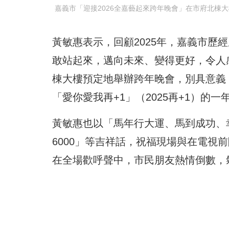
嘉義市「迎接2026全嘉藝起來跨年晚會」在市府北棟
黃敏惠表示，回顧2025年，嘉義市歷
敢站起來，邁向未來、變得更好，令人
棟大樓預定地舉辦跨年晚會，別具意義，
「愛你愛我再+1」（2025再+1）的一
黃敏惠也以「馬年行大運、馬到成功、
6000」等吉祥話，祝福現場與在電視
在全場歡呼聲中，市民朋友熱情倒數，氣