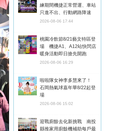
練期間機捷正常營運、車站
只進不出、行動網路降速
2026-08-06 17:44
桃園冷飲節8/21藝文特區登
場 機捷A1、A12站快閃店
暖身活動即日搶先開跑
2026-08-06 16:29
啦啦隊女神李多慧來了！
石岡熱氣球嘉年華8/22起登
場
2026-08-06 15:02
迎戰廚餘去化新挑戰 南投
縣推家用廚餘機補助每戶最