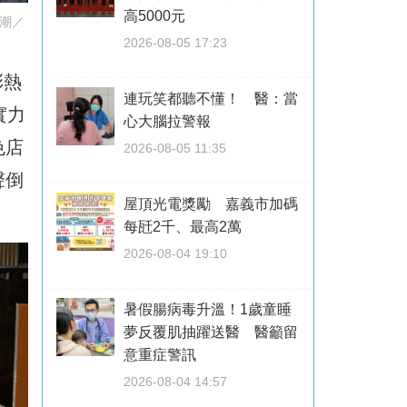
高5000元
潮／
2026-08-05 17:23
彩熱
連玩笑都聽不懂！ 醫：當
實力
心大腦拉警報
色店
2026-08-05 11:35
聲倒
屋頂光電獎勵 嘉義市加碼
每瓩2千、最高2萬
2026-08-04 19:10
暑假腸病毒升溫！1歲童睡
夢反覆肌抽躍送醫 醫籲留
意重症警訊
2026-08-04 14:57