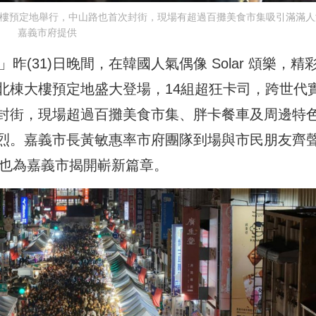
大樓預定地舉行，中山路也首次封街，現場有超過百攤美食市集吸引滿滿人
嘉義市府提供
昨(31)日晚間，在韓國人氣偶像 Solar 頌樂，精
北棟大樓預定地盛大登場，14組超狂卡司，跨世代
封街，現場超過百攤美食市集、胖卡餐車及周邊特
烈。嘉義市長黃敏惠率市府團隊到場與市民朋友齊
，也為嘉義市揭開嶄新篇章。