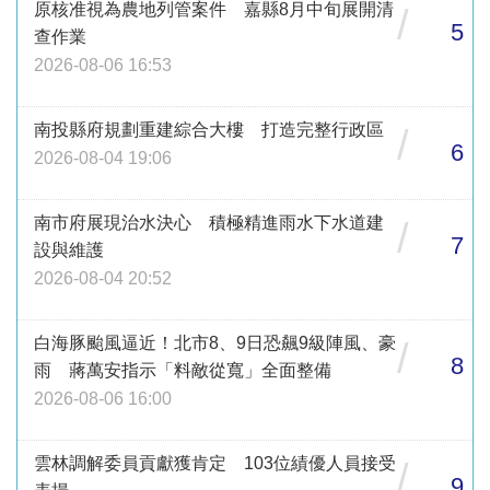
原核准視為農地列管案件 嘉縣8月中旬展開清
/
5
查作業
2026-08-06 16:53
南投縣府規劃重建綜合大樓 打造完整行政區
/
6
2026-08-04 19:06
南市府展現治水決心 積極精進雨水下水道建
/
7
設與維護
2026-08-04 20:52
白海豚颱風逼近！北市8、9日恐飆9級陣風、豪
/
8
雨 蔣萬安指示「料敵從寬」全面整備
2026-08-06 16:00
雲林調解委員貢獻獲肯定 103位績優人員接受
/
9