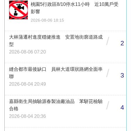
桃園5行政區8/10停水11小時 近10萬戶受
影響
2026-08-06 18:15
大林蒲遷村進度穩健推進 安置地街廓道路成
/
2
型
2026-08-06 07:20
縫合都市最後缺口 員林大道環狀路網全面串
/
3
聯
2026-08-04 20:49
嘉縣衛生局抽驗源春製油廠油品 苯駢芘檢驗
/
4
合格
2026-08-04 20:36