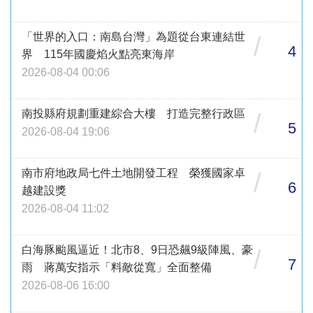
「世界的入口：南島台灣」為題從台東連結世
/
4
界 115年國慶焰火點亮東海岸
2026-08-04 00:06
南投縣府規劃重建綜合大樓 打造完整行政區
/
5
2026-08-04 19:06
南市府地政局七件土地開發工程 榮獲國家卓
/
6
越建設獎
2026-08-04 11:02
白海豚颱風逼近！北市8、9日恐飆9級陣風、豪
/
7
雨 蔣萬安指示「料敵從寬」全面整備
2026-08-06 16:00