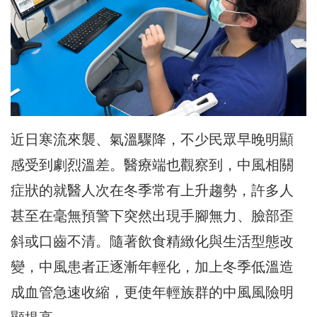
近日寒流來襲、氣溫驟降，不少民眾早晚明顯
感受到劇烈溫差。醫療端也觀察到，中風相關
症狀的就醫人次在冬季常有上升趨勢，許多人
甚至在毫無預警下突然出現手腳無力、臉部歪
斜或口齒不清。隨著飲食精緻化與生活型態改
變，中風患者正逐漸年輕化，加上冬季低溫造
成血管急速收縮，更使年輕族群的中風風險明