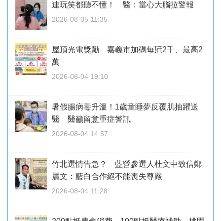
連玩笑都聽不懂！ 醫：當心大腦拉警報
2026-08-05 11:35
屋頂光電獎勵 嘉義市加碼每瓩2千、最高2
萬
2026-08-04 19:10
暑假腸病毒升溫！1歲童睡夢反覆肌抽躍送
醫 醫籲留意重症警訊
2026-08-04 14:57
竹北選情告急？ 藍營參選人杜文中致信鄭
麗文：藍白合作絕不能喪失尊嚴
2026-08-04 11:28