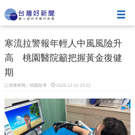
寒流拉警報年輕人中風風險升
高 桃園醫院籲把握黃金復健
期
記者陳華興／桃園報導
2025-12-12 23:22