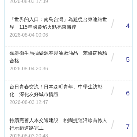
2026-08-03 17:39
「世界的入口：南島台灣」為題從台東連結世
/
4
界 115年國慶焰火點亮東海岸
2026-08-04 00:06
嘉縣衛生局抽驗源春製油廠油品 苯駢芘檢驗
/
5
合格
2026-08-04 20:36
台日青春交流！日本森町青年、中學生訪彰
/
6
化 深化友好城市情誼
2026-08-03 12:47
持續完善人本交通建設 桃園捷運沿線首條人
/
7
行示範道路完工
2026-08-03 20:48