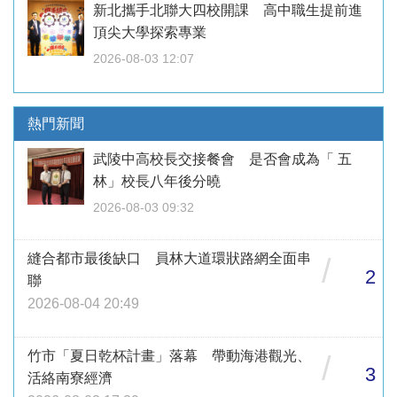
新北攜手北聯大四校開課 高中職生提前進
頂尖大學探索專業
2026-08-03 12:07
熱門新聞
武陵中高校長交接餐會 是否會成為「 五
林」校長八年後分曉
2026-08-03 09:32
縫合都市最後缺口 員林大道環狀路網全面串
/
2
聯
2026-08-04 20:49
竹市「夏日乾杯計畫」落幕 帶動海港觀光、
/
3
活絡南寮經濟