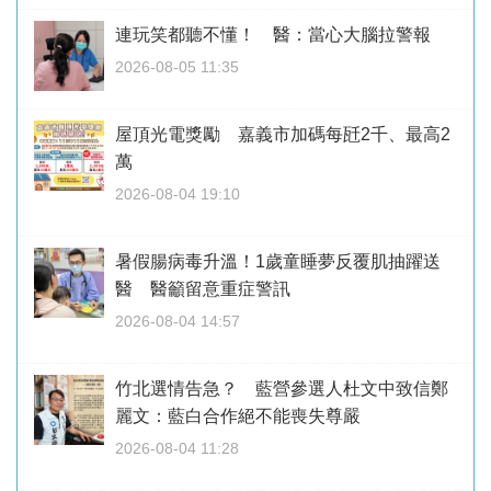
連玩笑都聽不懂！ 醫：當心大腦拉警報
2026-08-05 11:35
屋頂光電獎勵 嘉義市加碼每瓩2千、最高2
萬
2026-08-04 19:10
暑假腸病毒升溫！1歲童睡夢反覆肌抽躍送
醫 醫籲留意重症警訊
2026-08-04 14:57
竹北選情告急？ 藍營參選人杜文中致信鄭
麗文：藍白合作絕不能喪失尊嚴
2026-08-04 11:28