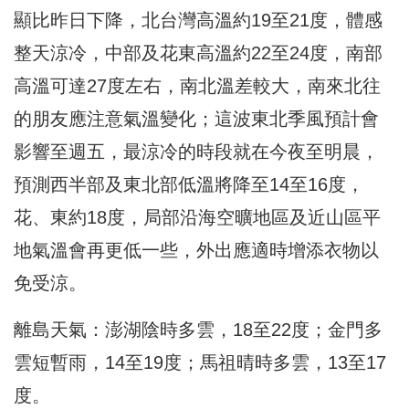
顯比昨日下降，北台灣高溫約19至21度，體感
整天涼冷，中部及花東高溫約22至24度，南部
高溫可達27度左右，南北溫差較大，南來北往
的朋友應注意氣溫變化；這波東北季風預計會
影響至週五，最涼冷的時段就在今夜至明晨，
預測西半部及東北部低溫將降至14至16度，
花、東約18度，局部沿海空曠地區及近山區平
地氣溫會再更低一些，外出應適時增添衣物以
免受涼。
離島天氣：澎湖陰時多雲，18至22度；金門多
雲短暫雨，14至19度；馬祖晴時多雲，13至17
度。