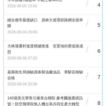
/
4
2026-08-05 15:00
縫合都市最後缺口 員林大道環狀路網全面串
/
5
聯
2026-08-04 20:49
大林蒲遷村進度穩健推進 安置地街廓道路成
/
6
型
2026-08-06 07:20
嘉縣衛生局抽驗源春製油廠油品 苯駢芘檢驗
/
7
合格
2026-08-04 20:36
140億美元軍售引爆美台聯防 麥考爾拋重磅訊
/
8
號！防空飛彈與無人機台美共同生產大轉型