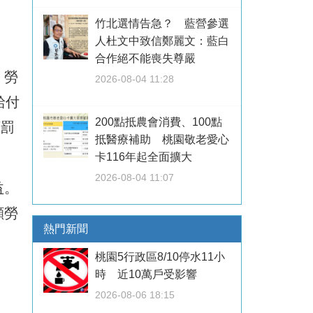
竹北選情告急？ 藍營參選
人杜文中致信鄭麗文：藍白
合作絕不能喪失尊嚴
。勞
2026-08-04 11:28
給付
200點抵農會消費、100點
下罰
抵醫療補助 桃園敬老愛心
卡116年起全面擴大
2026-08-04 11:07
益。
顧勞
熱門新聞
桃園5行政區8/10停水11小
時 近10萬戶受影響
2026-08-06 18:15