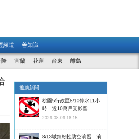
經頻道
善知識
基隆
宜蘭
花蓮
台東
離島
給
推薦新聞
桃園5行政區8/10停水11小
時 近10萬戶受影響
2026-08-06 18:15
8/13城鎮韌性防空演習 演