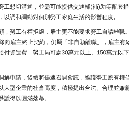
勞工懇切溝通，並盡可能提供交通輔(補)助等配套措
，以調和調動對個別勞工家庭生活的影響程度。
顧，勞工有權拒絕，雇主更不能要求勞工自請離職
4條向雇主終止契約，仍屬「非自願離職」，雇主有
付資遣費，勞工局可處30萬元以上、150萬元以
調解申請，後續將儘速召開會議，維護勞工應有權
以大型企業的社會高度，積極提出合法、合理並兼
爭議得以圓滿落幕。