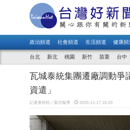
政治頻道
社會頻道
生活頻道
健康頻
台北
新北
桃園
新竹
苗栗
台中
瓦城泰統集團遷廠調動爭
資遣」
記者黃村杉／新北報導
2025-11-17 16:20