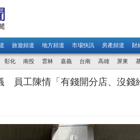
道
旅遊頻道
地方頻道
市場快訊
房產頻道
財
彰化
南投
雲林
嘉義
台南
高雄
屏東
議 員工陳情「有錢開分店、沒錢