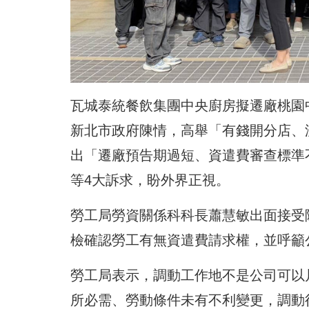
瓦城泰統餐飲集團中央廚房擬遷廠桃園中
新北市政府陳情，高舉「有錢開分店、
出「遷廠預告期過短、資遣費審查標準
等4大訴求，盼外界正視。
勞工局勞資關係科科長蕭慧敏出面接受
檢確認勞工有無資遣費請求權，並呼籲
勞工局表示，調動工作地不是公司可以
所必需、勞動條件未有不利變更，調動