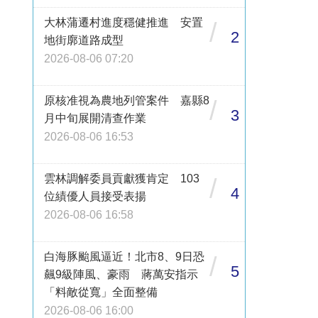
大林蒲遷村進度穩健推進 安置
/
2
地街廓道路成型
2026-08-06 07:20
原核准視為農地列管案件 嘉縣8
/
3
月中旬展開清查作業
2026-08-06 16:53
雲林調解委員貢獻獲肯定 103
/
4
位績優人員接受表揚
2026-08-06 16:58
白海豚颱風逼近！北市8、9日恐
/
5
飆9級陣風、豪雨 蔣萬安指示
「料敵從寬」全面整備
2026-08-06 16:00