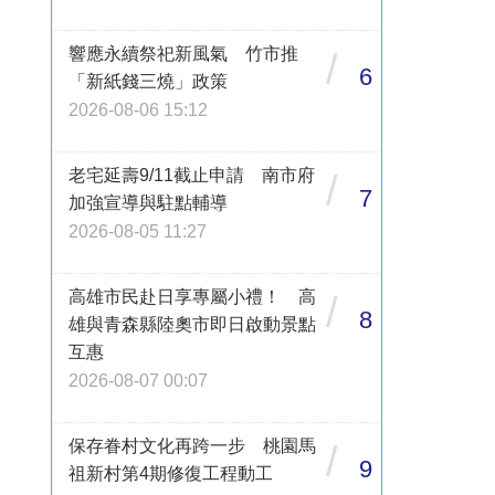
響應永續祭祀新風氣 竹市推
/
6
「新紙錢三燒」政策
2026-08-06 15:12
老宅延壽9/11截止申請 南市府
/
7
加強宣導與駐點輔導
2026-08-05 11:27
高雄市民赴日享專屬小禮！ 高
/
8
雄與青森縣陸奧市即日啟動景點
互惠
2026-08-07 00:07
保存眷村文化再跨一步 桃園馬
/
9
祖新村第4期修復工程動工