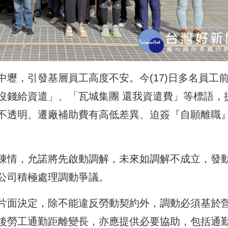
壢，引發基層員工高度不安。今(17)日多名
員工
沒錢給資遣」
、「瓦城集團 還我資遣費」等標語，
不透明、遷廠補助費有高低差異、迫簽『自願離職
陳情，允諾將先啟動調解，未來如調解不成立，發
公司積極處理調動爭議。
片面決定，除不能違反勞動契約外，調動必須基於
後勞工通勤距離變長，亦應提供必要協助，包括通