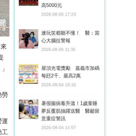
高5000元
2026-08-05 17:23
連玩笑都聽不懂！ 醫：當
心大腦拉警報
前來
2026-08-05 11:35
提
』」
屋頂光電獎勵 嘉義市加碼
每瓩2千、最高2萬
2026-08-04 19:10
動勞
暑假腸病毒升溫！1歲童睡
夢反覆肌抽躍送醫 醫籲留
意重症警訊
營運
2026-08-04 14:57
勤工