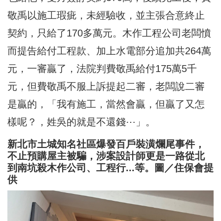
敬禹以施工瑕疵，未經驗收，並主張合意終止
契約，只給了170多萬元。木作工程公司老闆憤
而提告給付工程款、加上水電部分追加共264萬
元，一審贏了，法院判費敬禹給付175萬5千
元，但費敬禹不服上訴提起二審，老闆說二審
是贏的，「我有施工，當然會贏，但贏了又怎
樣呢？，姓吳的就是不還錢⋯」。
新北市土城知名社區爆發百戶裝潢爛尾事件，
不止預購屋主被騙，涉案設計師更是一路從北
到南坑殺木作公司、工程行...等。圖／住保會提
供