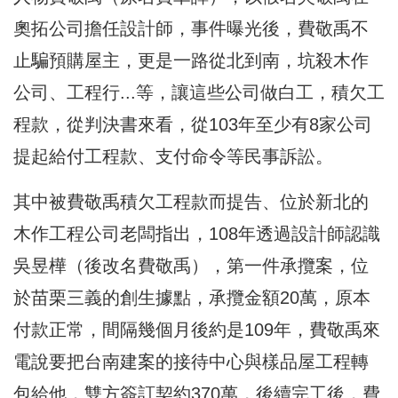
奧拓公司擔任設計師，事件曝光後，費敬禹不
止騙預購屋主，更是一路從北到南，坑殺木作
公司、工程行...等，讓這些公司做白工，積欠工
程款，從判決書來看，從103年至少有8家公司
提起給付工程款、支付命令等民事訴訟。
其中被費敬禹積欠工程款而提告、位於新北的
木作工程公司老闆指出，108年透過設計師認識
吳昱樺（後改名費敬禹），第一件承攬案，位
於苗栗三義的創生據點，承攬金額20萬，原本
付款正常，間隔幾個月後約是109年，費敬禹來
電說要把台南建案的接待中心與樣品屋工程轉
包給他，雙方簽訂契約370萬，後續完工後，費