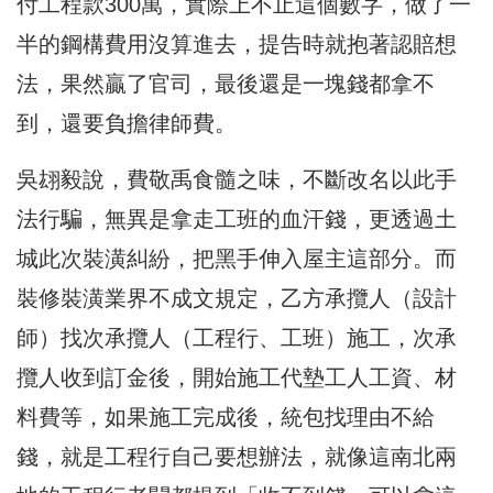
付工程款300萬，實際上不止這個數字，做了一
半的鋼構費用沒算進去，提告時就抱著認賠想
法，果然贏了官司，最後還是一塊錢都拿不
到，還要負擔律師費。
吳翃毅說，費敬禹食髓之味，不斷改名以此手
法行騙，無異是拿走工班的血汗錢，更透過土
城此次裝潢糾紛，把黑手伸入屋主這部分。而
裝修裝潢業界不成文規定，乙方承攬人（設計
師）找次承攬人（工程行、工班）施工，次承
攬人收到訂金後，開始施工代墊工人工資、材
料費等，如果施工完成後，統包找理由不給
錢，就是工程行自己要想辦法，就像這南北兩