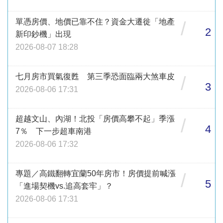
單憑房價、地價已靠不住？資金大遷徙「地產
/
2
新印鈔機」出現
2026-08-07 18:28
七月房市買氣復甦 第三季恐面臨兩大煞車皮
/
3
2026-08-06 17:31
超越文山、內湖！北投「房價高攀不起」季漲
/
4
7％ 下一步超車南港
2026-08-06 17:32
專題／高鐵翻轉宜蘭50年房市！房價提前喊漲
/
5
「進場契機vs.追高套牢」？
2026-08-06 17:31