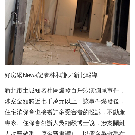
好房網News記者林和謙／新北報導
新北市土城知名社區爆發百戶裝潢爛尾事件，
涉案金額將近七千萬元以上；該事件爆發後，
住宅消保會也接獲許多受害者的投訴，不動產
專家、住保會創辦人吳翃毅博士說，涉案關鍵
人物費敬禹（原名費聿譁），以假名吳敬禹在