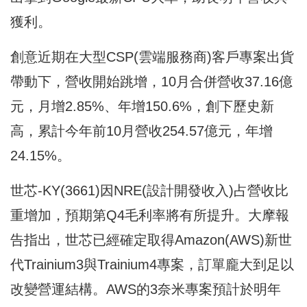
獲利。
創意近期在大型CSP(雲端服務商)客戶專案出貨
帶動下，營收開始跳增，10月合併營收37.16億
元，月增2.85%、年增150.6%，創下歷史新
高，累計今年前10月營收254.57億元，年增
24.15%。
世芯-KY(3661)因NRE(設計開發收入)占營收比
重增加，預期第Q4毛利率將有所提升。大摩報
告指出，世芯已經確定取得Amazon(AWS)新世
代Trainium3與Trainium4專案，訂單龐大到足以
改變營運結構。AWS的3奈米專案預計於明年