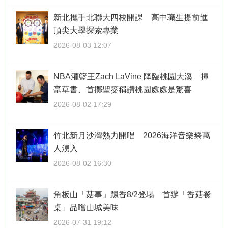
新北攜手北聯大四校開課 高中職生提前進
頂尖大學探索專業
2026-08-03 12:07
NBA灌籃王Zach LaVine 降臨桃園大溪 揮
毫草書、首擲聖筊稱讚桃園處處是驚喜
2026-08-02 17:29
竹北新月沙灣熱力開唱 2026海洋音樂祭萬
人湧入
2026-08-02 16:30
角板山「菇事」飄香8/2登場 首辦「香菇餐
桌」品嚐山城美味
2026-07-31 19:12