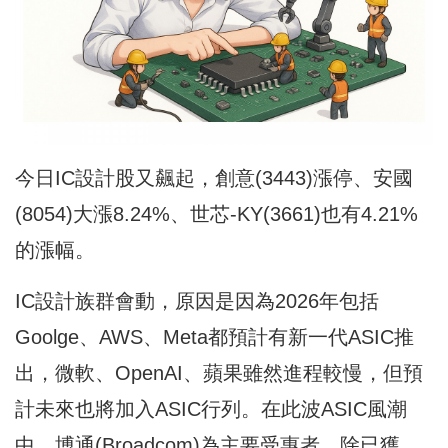
今日IC設計股又飆起，創意(3443)漲停、安國
(8054)大漲8.24%、世芯-KY(3661)也有4.21%
的漲幅。
IC設計族群會動，原因是因為2026年包括
Goolge、AWS、Meta都預計有新一代ASIC推
出，微軟、OpenAI、蘋果雖然進程較慢，但預
計未來也將加入ASIC行列。在此波ASIC風潮
中，博通(Broadcom)為主要受惠者，除已獲