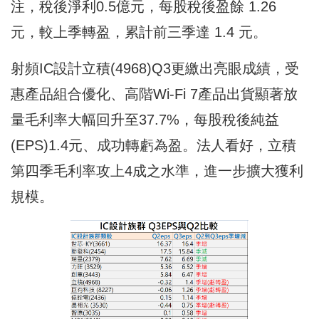
注，稅後淨利0.5億元，每股稅後盈餘 1.26
元，較上季轉盈，累計前三季達 1.4 元。
射頻IC設計立積(4968)Q3更繳出亮眼成績，受
惠產品組合優化、高階Wi-Fi 7產品出貨顯著放
量毛利率大幅回升至37.7%，每股稅後純益
(EPS)1.4元、成功轉虧為盈。法人看好，立積
第四季毛利率攻上4成之水準，進一步擴大獲利
規模。