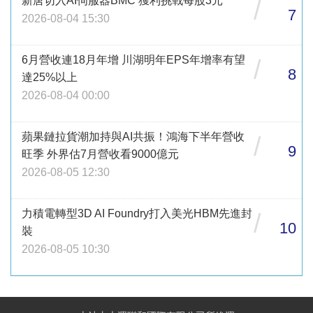
新唐切入AI伺服器BMC 獲利挑戰每股3元
/
7
2026-08-04 15:30
6月營收連18月年增 川湖明年EPS年增率有望
/
8
達25%以上
2026-08-04 00:00
蘋果鏈拉貨潮加持與AI共振！鴻海下半年營收
/
9
旺季 外界估7月營收看9000億元
2026-08-05 12:30
力積電轉型3D AI Foundry打入美光HBM先進封
/
10
裝
2026-08-05 10:30