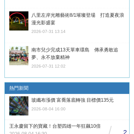
八里左岸光雕藝術8/1璀璨登場 打造夏夜浪
漫光影盛宴
2026-07-31 13:14
南市兒少完成13天單車環島 傳承勇敢追
夢、永不放棄精神
2026-07-31 12:02
熱門新聞
玻纖布漲價 富喬落底轉強 目標價135元
2026-08-04 16:00
王永慶留下的寶藏！台塑四雄一年狂飆10倍
/
2
2026-08-04 16:30