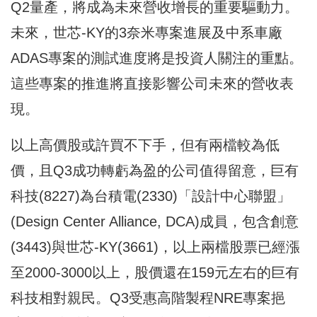
Q2量產，將成為未來營收增長的重要驅動力。
未來，世芯-KY的3奈米專案進展及中系車廠
ADAS專案的測試進度將是投資人關注的重點。
這些專案的推進將直接影響公司未來的營收表
現。
以上高價股或許買不下手，但有兩檔較為低
價，且Q3成功轉虧為盈的公司值得留意，巨有
科技(8227)為台積電(2330)「設計中心聯盟」
(Design Center Alliance, DCA)成員，包含創意
(3443)與世芯-KY(3661)，以上兩檔股票已經漲
至2000-3000以上，股價還在159元左右的巨有
科技相對親民。Q3受惠高階製程NRE專案挹