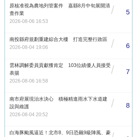
原核准視為農地列管案件 嘉縣8月中旬展開清
/
5
查作業
2026-08-06 16:53
南投縣府規劃重建綜合大樓 打造完整行政區
/
6
2026-08-04 19:06
雲林調解委員貢獻獲肯定 103位績優人員接受
/
7
表揚
2026-08-06 16:58
南市府展現治水決心 積極精進雨水下水道建
/
8
設與維護
2026-08-04 20:52
白海豚颱風逼近！北市8、9日恐飆9級陣風、豪