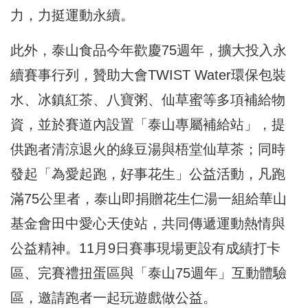
力，力挺運動永續。
此外，泰山食品今年歡慶75週年，擴大投入永
續賽事行列，贊助大會TWIST Water環保包裝
水、冰鎮紅茶、八寶粥、仙草蜜等多項補給物
資，並於賽道內設置「泰山專屬補給站」，提
供跑者清涼退火的綠豆湯與梧堂仙草茶；同時
發起「為愛起跑，好事花生」公益活動，凡跑
滿75公里者，泰山即捐贈花生仁湯一組給華山
基金會田中愛心天使站，共同傳遞運動熱情與
公益精神。11月9日賽事現場更設有成績打卡
區、完賽禮扭蛋區與「泰山75週年」互動體驗
區，邀請跑者一起玩遊戲做公益。