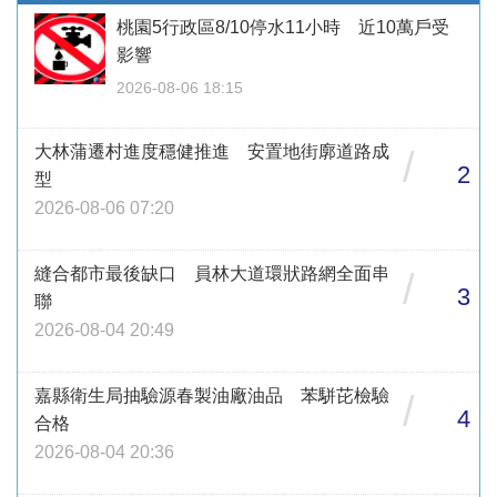
桃園5行政區8/10停水11小時 近10萬戶受
影響
2026-08-06 18:15
大林蒲遷村進度穩健推進 安置地街廓道路成
/
2
型
2026-08-06 07:20
縫合都市最後缺口 員林大道環狀路網全面串
/
3
聯
2026-08-04 20:49
嘉縣衛生局抽驗源春製油廠油品 苯駢芘檢驗
/
4
合格
2026-08-04 20:36