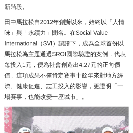
新階段。
田中馬拉松自2012年創辦以來，始終以「人情
味」與「永續力」聞名。在Social Value
International（SVI）認證下，成為全球首份以
馬拉松為主題通過SROI國際驗證的案例，代表
每投入1元，便為社會創造出4.27元的正向價
值。這項成果不僅肯定賽事十餘年來對地方經
濟、健康促進、志工投入的影響，更證明「一
場賽事，也能改變一座城市」。