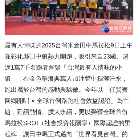
最有人情味的2025台灣米倉田中馬拉松9日上午
在彰化縣田中鎮熱力開跑，吸引來自23國、超
過1萬7千名跑者齊聚「台灣最有人情味的小
鎮」，在金色稻浪與萬人加油聲中揮灑汗水，
跑出屬於台灣的感動與驕傲。今年以「任賢齊
回鄉開唱 × 全球首例路跑社會效益認證」為主
題，延續熱情、擴大永續，更以榮獲全球首份
馬拉松SROI（社會投資報酬率）國際認證的里
程碑，讓田中馬正式邁向「世界看見台灣」的