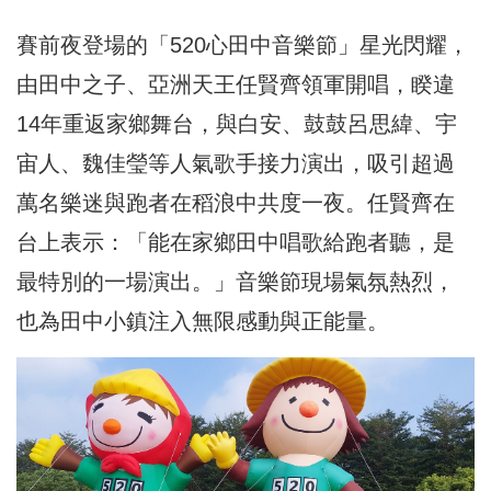
賽前夜登場的「520心田中音樂節」星光閃耀，
由田中之子、亞洲天王任賢齊領軍開唱，睽違
14年重返家鄉舞台，與白安、鼓鼓呂思緯、宇
宙人、魏佳瑩等人氣歌手接力演出，吸引超過
萬名樂迷與跑者在稻浪中共度一夜。任賢齊在
台上表示：「能在家鄉田中唱歌給跑者聽，是
最特別的一場演出。」音樂節現場氣氛熱烈，
也為田中小鎮注入無限感動與正能量。