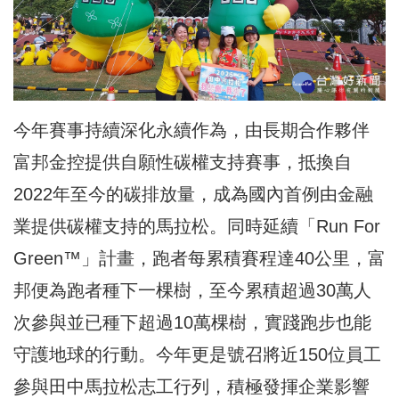
今年賽事持續深化永續作為，由長期合作夥伴
富邦金控提供自願性碳權支持賽事，抵換自
2022年至今的碳排放量，成為國內首例由金融
業提供碳權支持的馬拉松。同時延續「Run For
Green™」計畫，跑者每累積賽程達40公里，富
邦便為跑者種下一棵樹，至今累積超過30萬人
次參與並已種下超過10萬棵樹，實踐跑步也能
守護地球的行動。今年更是號召將近150位員工
參與田中馬拉松志工行列，積極發揮企業影響