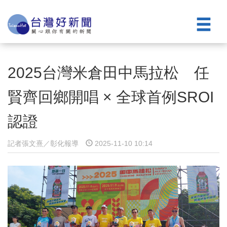
2025台灣米倉田中馬拉松 任
賢齊回鄉開唱 × 全球首例SROI
認證
記者張文熹／彰化報導
2025-11-10 10:14