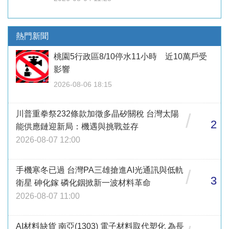
熱門新聞
桃園5行政區8/10停水11小時 近10萬戶受
影響
2026-08-06 18:15
川普重拳祭232條款加徵多晶矽關稅 台灣太陽
/
2
能供應鏈迎新局：機遇與挑戰並存
2026-08-07 12:00
手機寒冬已過 台灣PA三雄搶進AI光通訊與低軌
/
3
衛星 砷化鎵 磷化銦掀新一波材料革命
2026-08-07 11:00
AI材料缺貨 南亞(1303) 電子材料取代塑化 為長