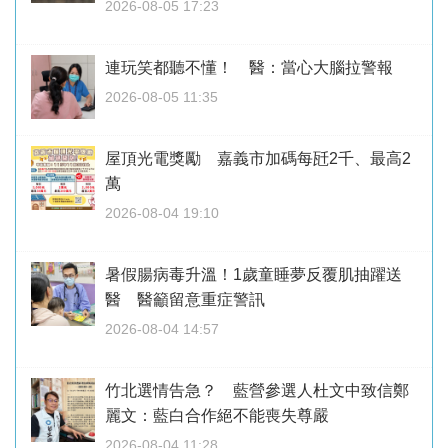
2026-08-05 17:23
連玩笑都聽不懂！ 醫：當心大腦拉警報
2026-08-05 11:35
屋頂光電獎勵 嘉義市加碼每瓩2千、最高2
萬
2026-08-04 19:10
暑假腸病毒升溫！1歲童睡夢反覆肌抽躍送
醫 醫籲留意重症警訊
2026-08-04 14:57
竹北選情告急？ 藍營參選人杜文中致信鄭
麗文：藍白合作絕不能喪失尊嚴
2026-08-04 11:28