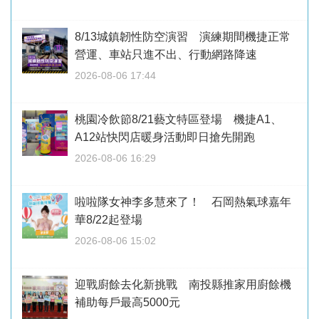
8/13城鎮韌性防空演習 演練期間機捷正常
營運、車站只進不出、行動網路降速
2026-08-06 17:44
桃園冷飲節8/21藝文特區登場 機捷A1、
A12站快閃店暖身活動即日搶先開跑
2026-08-06 16:29
啦啦隊女神李多慧來了！ 石岡熱氣球嘉年
華8/22起登場
2026-08-06 15:02
迎戰廚餘去化新挑戰 南投縣推家用廚餘機
補助每戶最高5000元