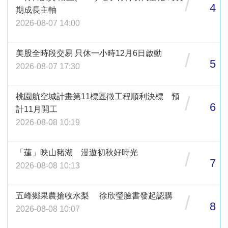
/
4
期成長主軸
2026-08-07 14:00
美股全時段交易 只休一小時12月6日啟動
/
5
2026-08-07 17:30
桃園航空城計畫第11標區徵工程順利決標 預
/
6
計11月開工
2026-08-08 10:19
「蓮」映山豬湖 漫遊初秋好時光
/
7
2026-08-08 10:13
五峰鄉果農搶收水梨 徐欣瑩臉書發起認購
/
8
2026-08-08 10:07