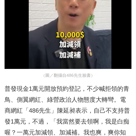
（圖／翻攝自486先生臉書）
普發現金1萬元開放預約登記，不少喊拒領的青
鳥、側翼網紅、綠營政治人物態度大轉彎。電
商網紅「486先生」陳延昶表示，自己不支持普
發1萬元，不過，「我當然要去領啊，我是白痴
喔？一萬元加減領、加減補。我也爽，爽你知