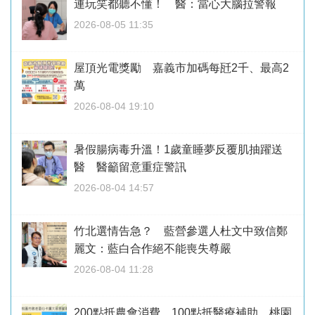
連玩笑都聽不懂！ 醫：當心大腦拉警報
2026-08-05 11:35
屋頂光電獎勵 嘉義市加碼每瓩2千、最高2
萬
2026-08-04 19:10
暑假腸病毒升溫！1歲童睡夢反覆肌抽躍送
醫 醫籲留意重症警訊
2026-08-04 14:57
竹北選情告急？ 藍營參選人杜文中致信鄭
麗文：藍白合作絕不能喪失尊嚴
2026-08-04 11:28
200點抵農會消費、100點抵醫療補助 桃園