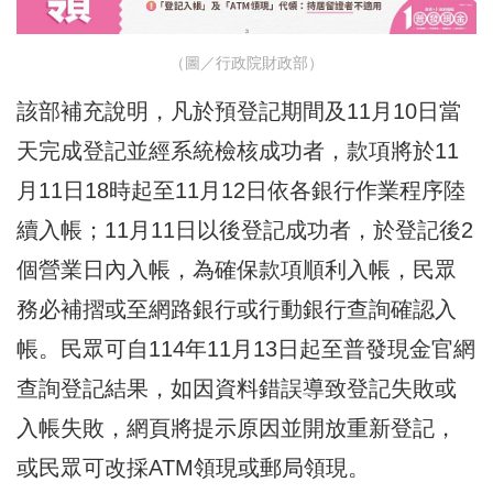
（圖／行政院財政部）
該部補充說明，凡於預登記期間及11月10日當
天完成登記並經系統檢核成功者，款項將於11
月11日18時起至11月12日依各銀行作業程序陸
續入帳；11月11日以後登記成功者，於登記後2
個營業日內入帳，為確保款項順利入帳，民眾
務必補摺或至網路銀行或行動銀行查詢確認入
帳。民眾可自114年11月13日起至普發現金官網
查詢登記結果，如因資料錯誤導致登記失敗或
入帳失敗，網頁將提示原因並開放重新登記，
或民眾可改採ATM領現或郵局領現。