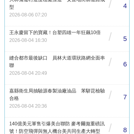
/
4
型
2026-08-06 07:20
王永慶留下的寶藏！台塑四雄一年狂飆10倍
/
5
2026-08-04 16:30
縫合都市最後缺口 員林大道環狀路網全面串
/
6
聯
2026-08-04 20:49
嘉縣衛生局抽驗源春製油廠油品 苯駢芘檢驗
/
7
合格
2026-08-04 20:36
140億美元軍售引爆美台聯防 麥考爾拋重磅訊
/
8
號！防空飛彈與無人機台美共同生產大轉型