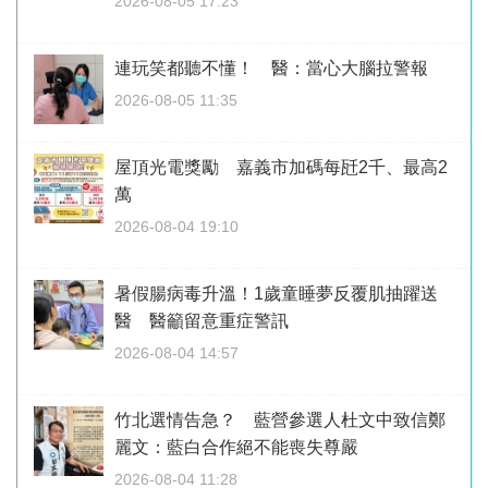
2026-08-05 17:23
連玩笑都聽不懂！ 醫：當心大腦拉警報
2026-08-05 11:35
屋頂光電獎勵 嘉義市加碼每瓩2千、最高2
萬
2026-08-04 19:10
暑假腸病毒升溫！1歲童睡夢反覆肌抽躍送
醫 醫籲留意重症警訊
2026-08-04 14:57
竹北選情告急？ 藍營參選人杜文中致信鄭
麗文：藍白合作絕不能喪失尊嚴
2026-08-04 11:28