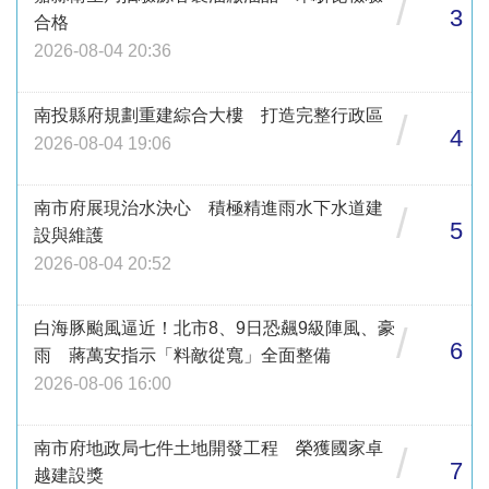
/
3
合格
2026-08-04 20:36
南投縣府規劃重建綜合大樓 打造完整行政區
/
4
2026-08-04 19:06
南市府展現治水決心 積極精進雨水下水道建
/
5
設與維護
2026-08-04 20:52
白海豚颱風逼近！北市8、9日恐飆9級陣風、豪
/
6
雨 蔣萬安指示「料敵從寬」全面整備
2026-08-06 16:00
南市府地政局七件土地開發工程 榮獲國家卓
/
7
越建設獎