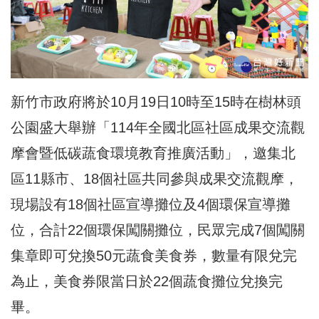
新竹市政府將於10月19日10時至15時在樹林頭
公園盛大舉辦「114年全國北區社區成果交流觀
摩會暨低碳蔬食環境教育推廣活動」，邀集北
區11縣市、18個社區共同參與成果交流觀摩，
現場設有18個社區宣導攤位及4個環保宣導攤
位，合計22個環保闖關攤位，民眾完成7個闖關
集章即可兌換50元蔬食美食券，數量有限兌完
為止，美食券限當日於22個蔬食攤位兌換完
畢。