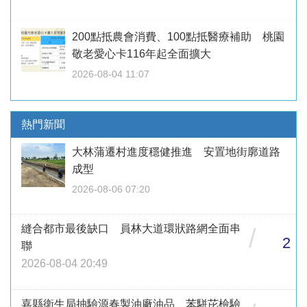
200點抵農會消費、100點抵醫療補助 桃園
敬老愛心卡116年起全面擴大
2026-08-04 11:07
熱門新聞
大林蒲遷村進度穩健推進 安置地街廓道路
成型
2026-08-06 07:20
縫合都市最後缺口 員林大道環狀路網全面串
/
2
聯
2026-08-04 20:49
嘉縣衛生局抽驗源春製油廠油品 苯駢芘檢驗