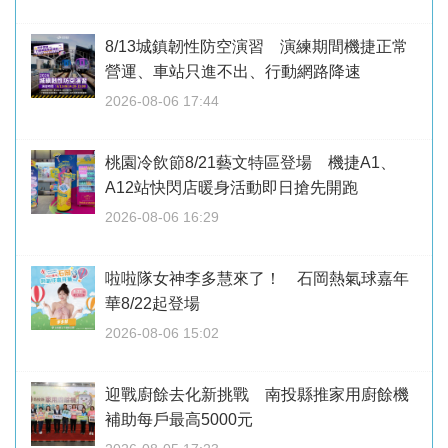
8/13城鎮韌性防空演習 演練期間機捷正常
營運、車站只進不出、行動網路降速
2026-08-06 17:44
桃園冷飲節8/21藝文特區登場 機捷A1、
A12站快閃店暖身活動即日搶先開跑
2026-08-06 16:29
啦啦隊女神李多慧來了！ 石岡熱氣球嘉年
華8/22起登場
2026-08-06 15:02
迎戰廚餘去化新挑戰 南投縣推家用廚餘機
補助每戶最高5000元