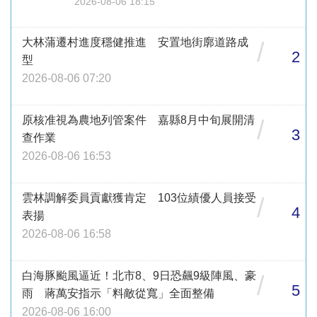
2026-08-06 18:15
大林蒲遷村進度穩健推進 安置地街廓道路成
/
2
型
2026-08-06 07:20
原核准視為農地列管案件 嘉縣8月中旬展開清
/
3
查作業
2026-08-06 16:53
雲林調解委員貢獻獲肯定 103位績優人員接受
/
4
表揚
2026-08-06 16:58
白海豚颱風逼近！北市8、9日恐飆9級陣風、豪
/
5
雨 蔣萬安指示「料敵從寬」全面整備
2026-08-06 16:00