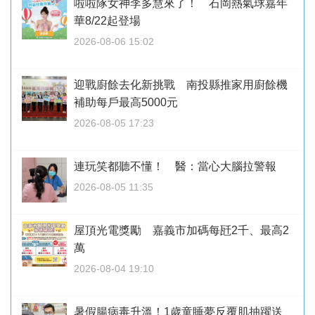
啦啦隊女神李多慧來了！ 石岡熱氣球嘉年
華8/22起登場
2026-08-06 15:02
迎戰廚餘去化新挑戰 南投縣推家用廚餘機
補助每戶最高5000元
2026-08-05 17:23
連玩笑都聽不懂！ 醫：當心大腦拉警報
2026-08-05 11:35
屋頂光電獎勵 嘉義市加碼每瓩2千、最高2
萬
2026-08-04 19:10
暑假腸病毒升溫！1歲童睡夢反覆肌抽躍送