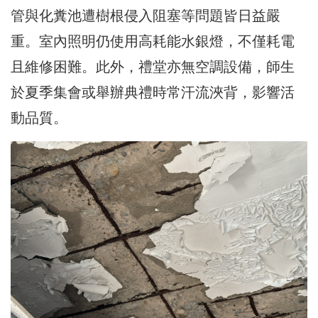
管與化糞池遭樹根侵入阻塞等問題皆日益嚴
重。室內照明仍使用高耗能水銀燈，不僅耗電
且維修困難。此外，禮堂亦無空調設備，師生
於夏季集會或舉辦典禮時常汗流浹背，影響活
動品質。