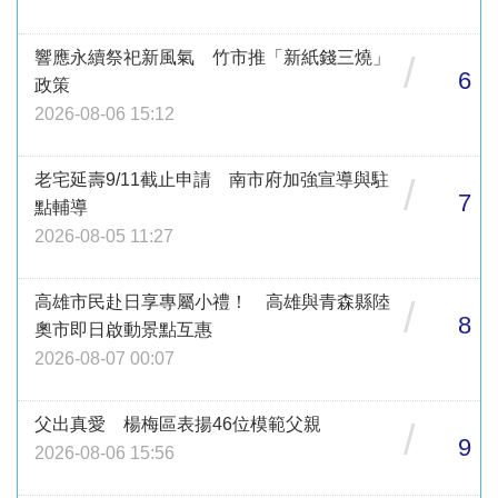
響應永續祭祀新風氣 竹市推「新紙錢三燒」
/
6
政策
2026-08-06 15:12
老宅延壽9/11截止申請 南市府加強宣導與駐
/
7
點輔導
2026-08-05 11:27
高雄市民赴日享專屬小禮！ 高雄與青森縣陸
/
8
奧市即日啟動景點互惠
2026-08-07 00:07
父出真愛 楊梅區表揚46位模範父親
/
9
2026-08-06 15:56