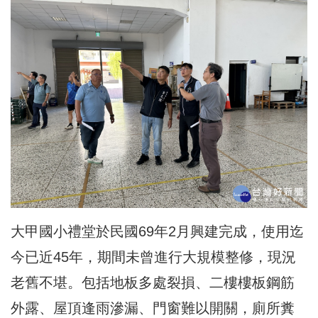
大甲國小禮堂於民國69年2月興建完成，使用迄
今已近45年，期間未曾進行大規模整修，現況
老舊不堪。包括地板多處裂損、二樓樓板鋼筋
外露、屋頂逢雨滲漏、門窗難以開關，廁所糞