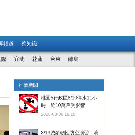
經頻道
善知識
基隆
宜蘭
花蓮
台東
離島
推薦新聞
桃園5行政區8/10停水11小
時 近10萬戶受影響
2026-08-06 18:15
8/13城鎮韌性防空演習 演