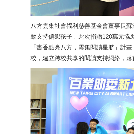
八方雲集社會福利慈善基金會董事長蘇
動支持偏鄉孩子。此次捐贈120萬元協
「書香點亮八方，雲集閱讀星航」計畫
校，建立跨校共享的閱讀支持網絡，落