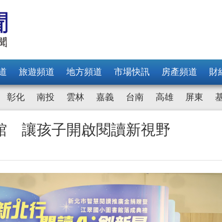
道
旅遊頻道
地方頻道
市場快訊
房產頻道
財
彰化
南投
雲林
嘉義
台南
高雄
屏東
館 讓孩子開啟閱讀新視野