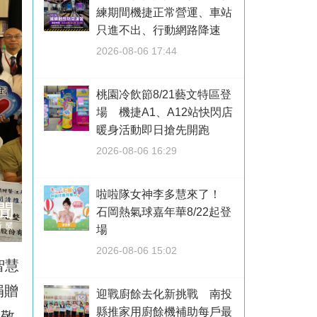
練期間機捷正常營運、車站
只進不出、行動網路降速
2026-08-06 17:44
桃園冷飲節8/21藝文特區登
場 機捷A1、A12站快閃店
暖身活動即日搶先開跑
2026-08-06 16:29
啦啦隊女神李多慧來了！
石岡熱氣球嘉年華8/22起登
場
2026-08-06 15:02
智慧
捐贈
迎戰廚餘去化新挑戰 南投
縣推家用廚餘機補助每戶最
邱敬