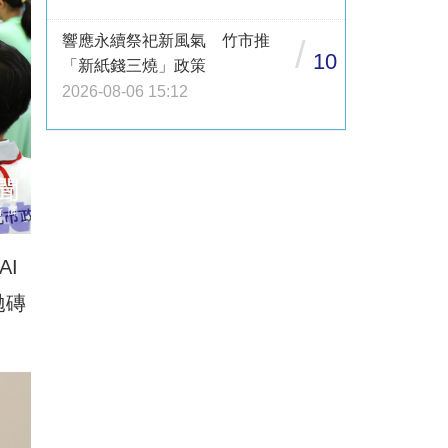
響應永續祭祀新風氣 竹市推
/
10
「新紙錢三燒」政策
2026-08-06 15:12
I
拋磚