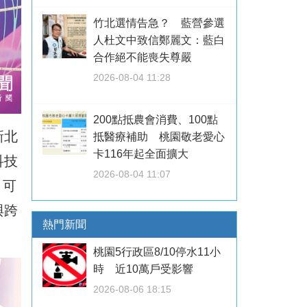
竹北選情告急？ 藍營參選
人杜文中致信鄭麗文：藍白
合作絕不能喪失尊嚴
2026-08-04 11:28
200點抵農會消費、100點
新北
抵醫療補助 桃園敬老愛心
卡116年起全面擴大
科技
2026-08-04 11:07
，可
與跨
熱門新聞
桃園5行政區8/10停水11小
時 近10萬戶受影響
2026-08-06 18:15