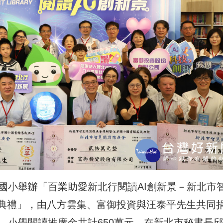
國小舉辦「百業助愛新北行閱讀AI創新景－新北市
典禮」，由八方雲集、富御投資與汪泰平先生共同
、小學閱讀推廣金共計650萬元。在新北市秘書長