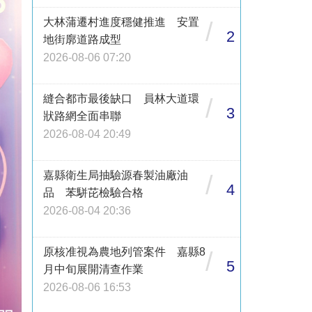
大林蒲遷村進度穩健推進 安置
/
2
地街廓道路成型
2026-08-06 07:20
縫合都市最後缺口 員林大道環
/
3
狀路網全面串聯
2026-08-04 20:49
嘉縣衛生局抽驗源春製油廠油
/
4
品 苯駢芘檢驗合格
2026-08-04 20:36
原核准視為農地列管案件 嘉縣8
/
5
月中旬展開清查作業
2026-08-06 16:53