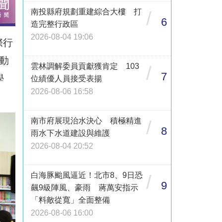
南投縣府規劃重建綜合大樓 打
/
6
造完整行政區
2026-08-04 19:06
際行
動
雲林調解委員貢獻獲肯定 103
/
7
學
位績優人員接受表揚
2026-08-06 16:58
南市府展現治水決心 積極精進
/
8
雨水下水道建設與維護
2026-08-04 20:52
白海豚颱風逼近！北市8、9日恐
/
9
飆9級陣風、豪雨 蔣萬安指示
「料敵從寬」全面整備
2026-08-06 16:00