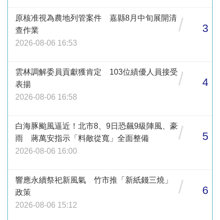
原核准視為農地列管案件 嘉縣8月中旬展開清
/
3
查作業
2026-08-06 16:53
雲林調解委員貢獻獲肯定 103位績優人員接受
/
4
表揚
2026-08-06 16:58
白海豚颱風逼近！北市8、9日恐飆9級陣風、豪
/
5
雨 蔣萬安指示「料敵從寬」全面整備
2026-08-06 16:00
響應永續祭祀新風氣 竹市推「新紙錢三燒」
/
6
政策
2026-08-06 15:12