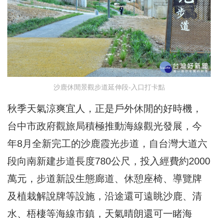
沙鹿休閒景觀步道延伸段-入口打卡點
秋季天氣涼爽宜人，正是戶外休閒的好時機，
台中市政府觀旅局積極推動海線觀光發展，今
年8月全新完工的沙鹿霞光步道，自台灣大道六
段向南新建步道長度780公尺，投入經費約2000
萬元，步道新設生態廊道、休憩座椅、導覽牌
及植栽解說牌等設施，沿途還可遠眺沙鹿、清
水、梧棲等海線市鎮，天氣晴朗還可一睹海