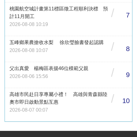
桃園航空城計畫第11標區徵工程順利決標 預
/
7
計11月開工
2026-08-08 10:19
五峰鄉果農搶收水梨 徐欣瑩臉書發起認購
/
8
2026-08-08 10:07
父出真愛 楊梅區表揚46位模範父親
/
9
2026-08-06 15:56
高雄市民赴日享專屬小禮！ 高雄與青森縣陸
/
10
奧市即日啟動景點互惠
2026-08-07 00:07