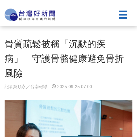
骨質疏鬆被稱「沉默的疾
病」 守護骨骼健康避免骨折
風險
記者吳順永／台南報導
2025-09-25 07:00