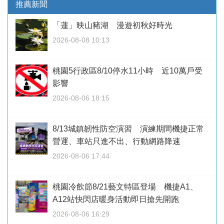
推薦新聞
「蓮」映山豬湖 漫遊初秋好時光
2026-08-08 10:13
桃園5行政區8/10停水11小時 近10萬戶受
影響
2026-08-06 18:15
8/13城鎮韌性防空演習 演練期間機捷正常
營運、車站只進不出、行動網路降速
2026-08-06 17:44
桃園冷飲節8/21藝文特區登場 機捷A1、
A12站快閃店暖身活動即日搶先開跑
2026-08-06 16:29