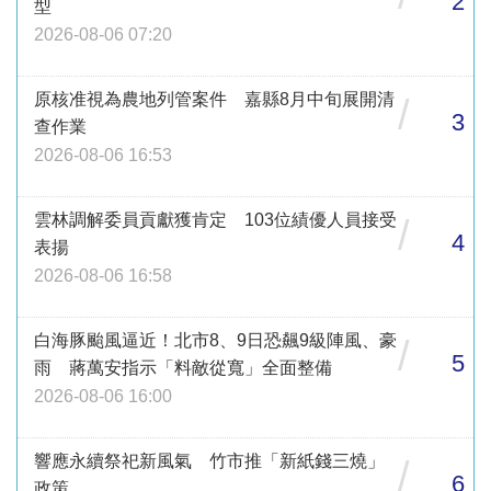
2
型
2026-08-06 07:20
原核准視為農地列管案件 嘉縣8月中旬展開清
/
3
查作業
2026-08-06 16:53
雲林調解委員貢獻獲肯定 103位績優人員接受
/
4
表揚
2026-08-06 16:58
白海豚颱風逼近！北市8、9日恐飆9級陣風、豪
/
5
雨 蔣萬安指示「料敵從寬」全面整備
2026-08-06 16:00
響應永續祭祀新風氣 竹市推「新紙錢三燒」
/
6
政策