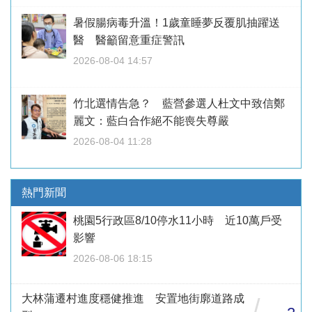
暑假腸病毒升溫！1歲童睡夢反覆肌抽躍送
醫 醫籲留意重症警訊
2026-08-04 14:57
竹北選情告急？ 藍營參選人杜文中致信鄭
麗文：藍白合作絕不能喪失尊嚴
2026-08-04 11:28
熱門新聞
桃園5行政區8/10停水11小時 近10萬戶受
影響
2026-08-06 18:15
大林蒲遷村進度穩健推進 安置地街廓道路成
/