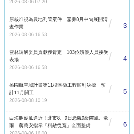
2026-08-06 07:20
原核准視為農地列管案件 嘉縣8月中旬展開清
/
3
查作業
2026-08-06 16:53
雲林調解委員貢獻獲肯定 103位績優人員接受
/
4
表揚
2026-08-06 16:58
桃園航空城計畫第11標區徵工程順利決標 預
/
5
計11月開工
2026-08-08 10:19
白海豚颱風逼近！北市8、9日恐飆9級陣風、豪
/
6
雨 蔣萬安指示「料敵從寬」全面整備
2026-08-06 16:00