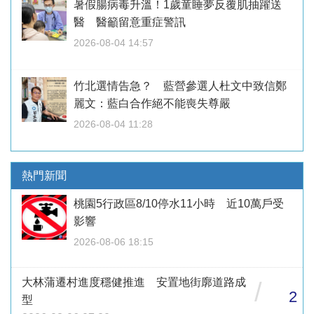
暑假腸病毒升溫！1歲童睡夢反覆肌抽躍送
醫 醫籲留意重症警訊
2026-08-04 14:57
竹北選情告急？ 藍營參選人杜文中致信鄭
麗文：藍白合作絕不能喪失尊嚴
2026-08-04 11:28
熱門新聞
桃園5行政區8/10停水11小時 近10萬戶受
影響
2026-08-06 18:15
大林蒲遷村進度穩健推進 安置地街廓道路成
/
2
型