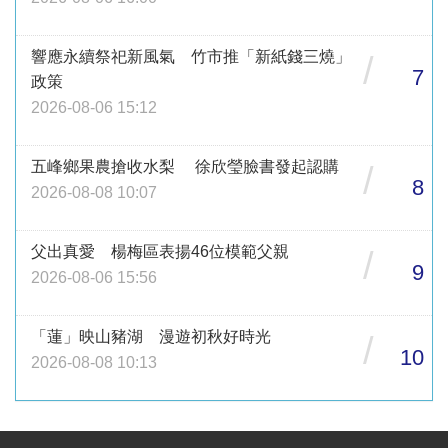
響應永續祭祀新風氣 竹市推「新紙錢三燒」
/
7
政策
2026-08-06 15:12
五峰鄉果農搶收水梨 徐欣瑩臉書發起認購
/
8
2026-08-08 10:07
父出真愛 楊梅區表揚46位模範父親
/
9
2026-08-06 15:56
「蓮」映山豬湖 漫遊初秋好時光
/
10
2026-08-08 10:13