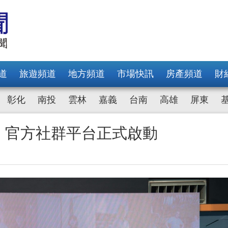
道
旅遊頻道
地方頻道
市場快訊
房產頻道
財
彰化
南投
雲林
嘉義
台南
高雄
屏東
會 官方社群平台正式啟動