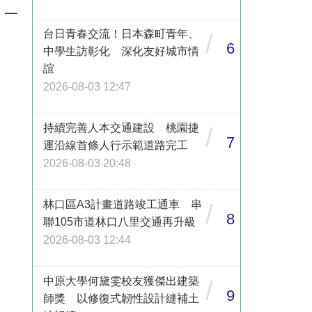
，一
台日青春交流！日本森町青年、
/
6
中學生訪彰化 深化友好城市情
誼
2026-08-03 12:47
持續完善人本交通建設 桃園捷
/
7
運沿線首條人行示範道路完工
2026-08-03 20:48
林口區A3計畫道路竣工通車 串
/
8
聯105市道林口八里交通再升級
2026-08-03 12:44
中原大學何黛雯校友獲傑出建築
/
9
師獎 以修復式韌性設計縫補土