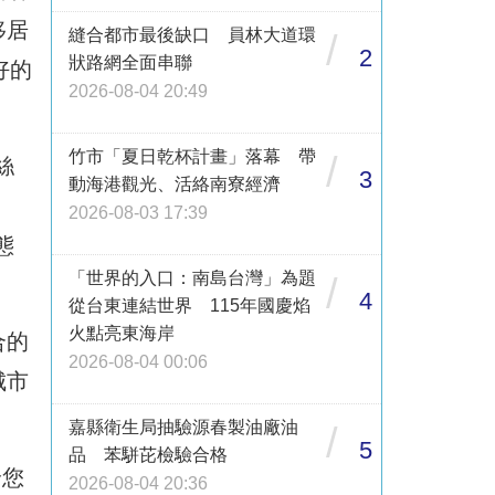
移居
縫合都市最後缺口 員林大道環
/
2
狀路網全面串聯
好的
2026-08-04 20:49
竹市「夏日乾杯計畫」落幕 帶
/
絲
3
動海港觀光、活絡南寮經濟
2026-08-03 17:39
態
「世界的入口：南島台灣」為題
/
4
從台東連結世界 115年國慶焰
火點亮東海岸
合的
2026-08-04 00:06
城市
嘉縣衛生局抽驗源春製油廠油
/
5
品 苯駢芘檢驗合格
論您
2026-08-04 20:36