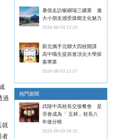
暑假走訪猴硐瑞三鑛業 邀
大小朋友感受煤鄉文化魅力
2026-08-03 12:25
新北攜手北聯大四校開課
高中職生提前進頂尖大學探
索專業
2026-08-03 12:07
城
熱門新聞
透過
武陵中高校長交接餐會 是
否會成為「 五林」校長八
年後分曉
活就
2026-08-03 09:32
與者