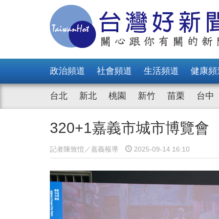
政治頻道
社會頻道
生活頻道
健康頻
台北
新北
桃園
新竹
苗栗
台中
320+1嘉義市城市博覽
記者陳致愷／嘉義報導
2025-09-14 16:10