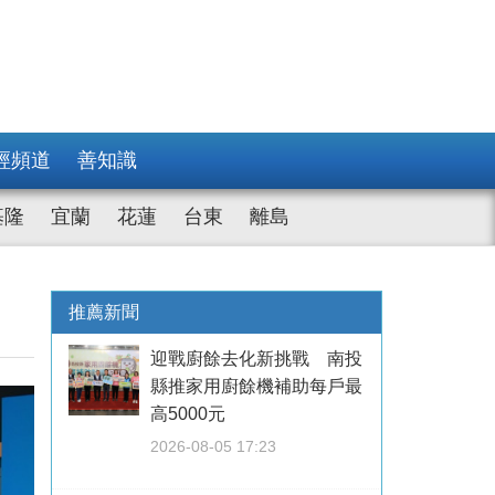
經頻道
善知識
基隆
宜蘭
花蓮
台東
離島
推薦新聞
迎戰廚餘去化新挑戰 南投
縣推家用廚餘機補助每戶最
高5000元
2026-08-05 17:23