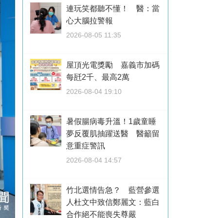
連玩笑都聽不懂！ 醫：當
心大腦拉警報
2026-08-05 11:35
屋頂光電獎勵 嘉義市加碼
每瓩2千、最高2萬
2026-08-04 19:10
暑假腸病毒升溫！1歲童睡
夢反覆肌抽躍送醫 醫籲留
意重症警訊
2026-08-04 14:57
竹北選情告急？ 藍營參選
人杜文中致信鄭麗文：藍白
合作絕不能喪失尊嚴