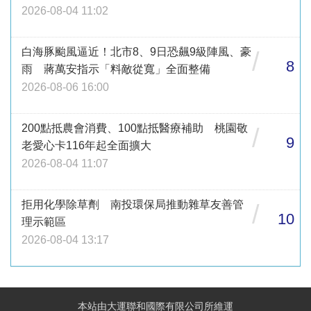
2026-08-04 11:02
白海豚颱風逼近！北市8、9日恐飆9級陣風、豪
/
8
雨 蔣萬安指示「料敵從寬」全面整備
2026-08-06 16:00
200點抵農會消費、100點抵醫療補助 桃園敬
/
9
老愛心卡116年起全面擴大
2026-08-04 11:07
拒用化學除草劑 南投環保局推動雜草友善管
/
10
理示範區
2026-08-04 13:17
本站由大運聯和國際有限公司所維運