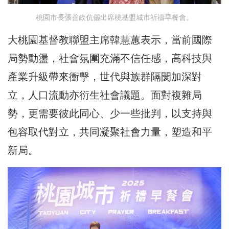
桃園市長張善政伉儷出席桃基盟城市祈禱早餐會。
大桃園基督教聯盟主席韓慧蕙表示，當前國際
局勢動盪，社會氛圍充滿不信任感，高科技與
產業升級帶來衝擊，世代與族群隔閡加深對
立，人口流動亦衍生社會議題。面對複雜局
勢，更需要彼此同心、少一些批判，以支持與
包容取代對立，共同凝聚社會力量，塑造和平
新局。