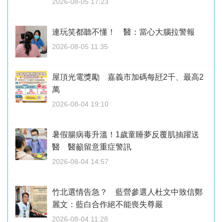
2026-08-05 17:23
連玩笑都聽不懂！ 醫：當心大腦拉警報
2026-08-05 11:35
屋頂光電獎勵 嘉義市加碼每瓩2千、最高2
萬
2026-08-04 19:10
暑假腸病毒升溫！1歲童睡夢反覆肌抽躍送
醫 醫籲留意重症警訊
2026-08-04 14:57
竹北選情告急？ 藍營參選人杜文中致信鄭
麗文：藍白合作絕不能喪失尊嚴
2026-08-04 11:28