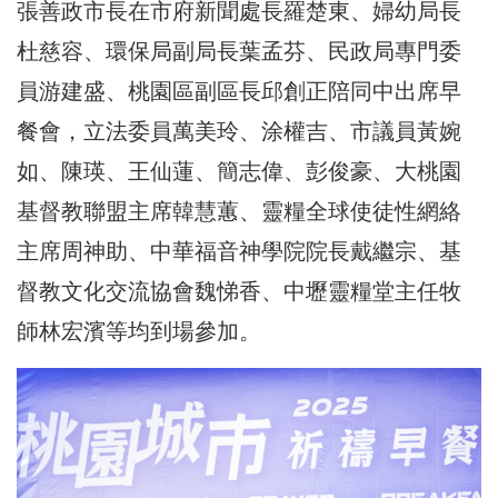
張善政市長在市府新聞處長羅楚東、婦幼局長
杜慈容、環保局副局長葉孟芬、民政局專門委
員游建盛、桃園區副區長邱創正陪同中出席早
餐會，立法委員萬美玲、涂權吉、市議員黃婉
如、陳瑛、王仙蓮、簡志偉、彭俊豪、大桃園
基督教聯盟主席韓慧蕙、靈糧全球使徒性網絡
主席周神助、中華福音神學院院長戴繼宗、基
督教文化交流協會魏悌香、中壢靈糧堂主任牧
師林宏濱等均到場參加。