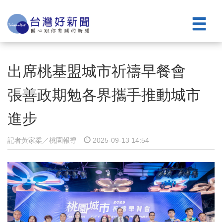
出席桃基盟城市祈禱早餐會
張善政期勉各界攜手推動城市
進步
記者黃家柔／桃園報導
2025-09-13 14:54