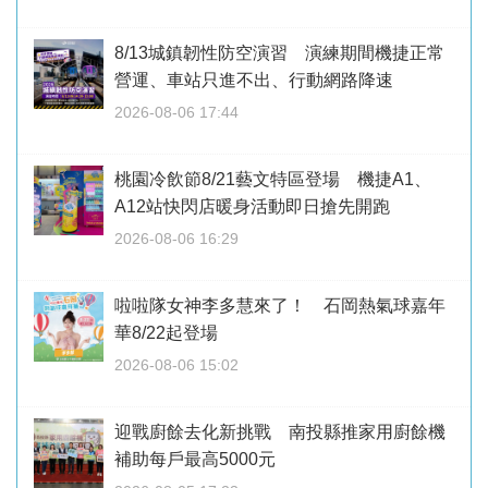
8/13城鎮韌性防空演習 演練期間機捷正常
營運、車站只進不出、行動網路降速
2026-08-06 17:44
桃園冷飲節8/21藝文特區登場 機捷A1、
A12站快閃店暖身活動即日搶先開跑
2026-08-06 16:29
啦啦隊女神李多慧來了！ 石岡熱氣球嘉年
華8/22起登場
2026-08-06 15:02
迎戰廚餘去化新挑戰 南投縣推家用廚餘機
補助每戶最高5000元