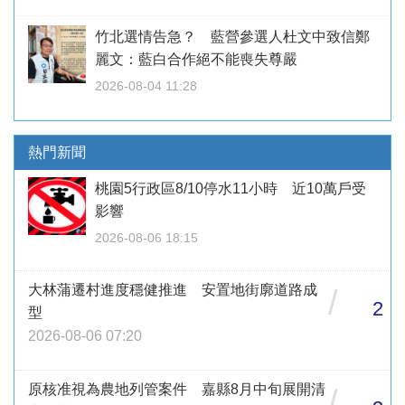
竹北選情告急？ 藍營參選人杜文中致信鄭
麗文：藍白合作絕不能喪失尊嚴
2026-08-04 11:28
熱門新聞
桃園5行政區8/10停水11小時 近10萬戶受
影響
2026-08-06 18:15
大林蒲遷村進度穩健推進 安置地街廓道路成
/
2
型
2026-08-06 07:20
原核准視為農地列管案件 嘉縣8月中旬展開清
/