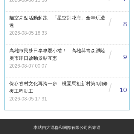
2026-08-06 15:56
貓空亮點活動起跑 「星空到花海」全年玩透
/
8
透
2026-08-05 18:33
高雄市民赴日享專屬小禮！ 高雄與青森縣陸
/
9
奧市即日啟動景點互惠
2026-08-07 00:07
保存眷村文化再跨一步 桃園馬祖新村第4期修
/
10
復工程動工
2026-08-05 17:31
本站由大運聯和國際有限公司所維運