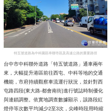
特五號道路為中科園區串聯市區及高速公路的重要路徑
台中市中科聯外道路「特五號道路」通車兩年
來，大幅提升港區前往西屯、中科等地的交通
機能，市府持續觀察車流運行狀況，並針對西
屯路四段(東大路-都會南街)進行號誌時制優化
與連鎖調整。依實地調查數據顯示，該路段紅
燈停等次數平均減少2至3次，尖峰時段用時縮