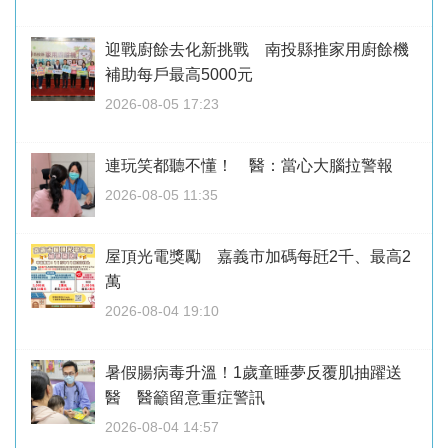
迎戰廚餘去化新挑戰 南投縣推家用廚餘機
補助每戶最高5000元
2026-08-05 17:23
連玩笑都聽不懂！ 醫：當心大腦拉警報
2026-08-05 11:35
屋頂光電獎勵 嘉義市加碼每瓩2千、最高2
萬
2026-08-04 19:10
暑假腸病毒升溫！1歲童睡夢反覆肌抽躍送
醫 醫籲留意重症警訊
2026-08-04 14:57