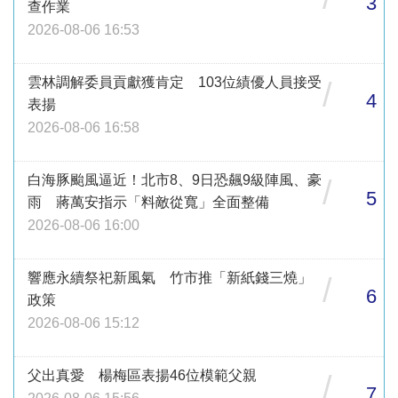
3
查作業
2026-08-06 16:53
雲林調解委員貢獻獲肯定 103位績優人員接受
/
4
表揚
2026-08-06 16:58
白海豚颱風逼近！北市8、9日恐飆9級陣風、豪
/
5
雨 蔣萬安指示「料敵從寬」全面整備
2026-08-06 16:00
響應永續祭祀新風氣 竹市推「新紙錢三燒」
/
6
政策
2026-08-06 15:12
父出真愛 楊梅區表揚46位模範父親
/
7