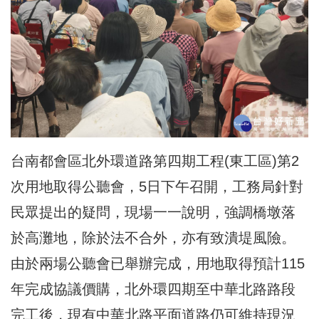
台南都會區北外環道路第四期工程(東工區)第2
次用地取得公聽會，5日下午召開，工務局針對
民眾提出的疑問，現場一一說明，強調橋墩落
於高灘地，除於法不合外，亦有致潰堤風險。
由於兩場公聽會已舉辦完成，用地取得預計115
年完成協議價購，北外環四期至中華北路路段
完工後，現有中華北路平面道路仍可維持現況