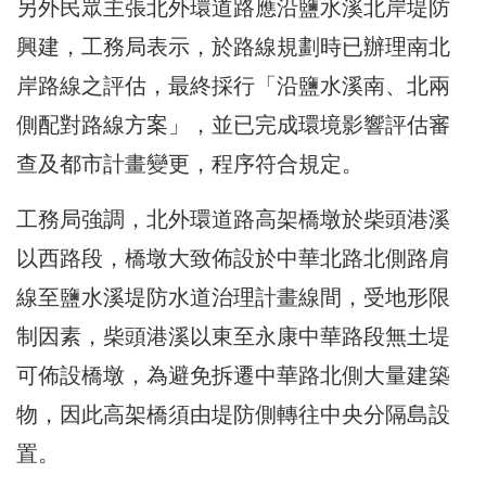
另外民眾主張北外環道路應沿鹽水溪北岸堤防
興建，工務局表示，於路線規劃時已辦理南北
岸路線之評估，最終採行「沿鹽水溪南、北兩
側配對路線方案」，並已完成環境影響評估審
查及都市計畫變更，程序符合規定。
工務局強調，北外環道路高架橋墩於柴頭港溪
以西路段，橋墩大致佈設於中華北路北側路肩
線至鹽水溪堤防水道治理計畫線間，受地形限
制因素，柴頭港溪以東至永康中華路段無土堤
可佈設橋墩，為避免拆遷中華路北側大量建築
物，因此高架橋須由堤防側轉往中央分隔島設
置。