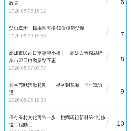
/
6
政策
2026-08-06 15:12
父出真愛 楊梅區表揚46位模範父親
/
7
2026-08-06 15:56
高雄市民赴日享專屬小禮！ 高雄與青森縣陸
/
8
奧市即日啟動景點互惠
2026-08-07 00:07
貓空亮點活動起跑 「星空到花海」全年玩透
/
9
透
2026-08-05 18:33
保存眷村文化再跨一步 桃園馬祖新村第4期修
/
10
復工程動工