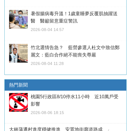
暑假腸病毒升溫！1歲童睡夢反覆肌抽躍送
醫 醫籲留意重症警訊
2026-08-04 14:57
竹北選情告急？ 藍營參選人杜文中致信鄭
麗文：藍白合作絕不能喪失尊嚴
2026-08-04 11:28
熱門新聞
桃園5行政區8/10停水11小時 近10萬戶受
影響
2026-08-06 18:15
大林蒲遷村進度穩健推進 安置地街廓道路成