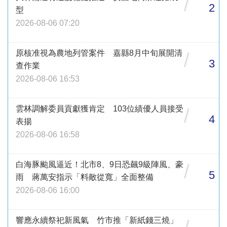
/
2
型
2026-08-06 07:20
原核准視為農地列管案件 嘉縣8月中旬展開清
/
3
查作業
2026-08-06 16:53
雲林調解委員貢獻獲肯定 103位績優人員接受
/
4
表揚
2026-08-06 16:58
白海豚颱風逼近！北市8、9日恐飆9級陣風、豪
/
5
雨 蔣萬安指示「料敵從寬」全面整備
2026-08-06 16:00
響應永續祭祀新風氣 竹市推「新紙錢三燒」