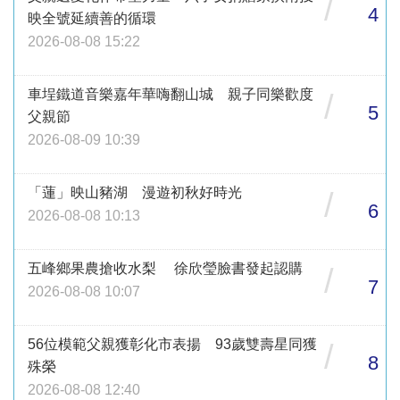
/
4
映全號延續善的循環
2026-08-08 15:22
車埕鐵道音樂嘉年華嗨翻山城 親子同樂歡度
/
5
父親節
2026-08-09 10:39
「蓮」映山豬湖 漫遊初秋好時光
/
6
2026-08-08 10:13
五峰鄉果農搶收水梨 徐欣瑩臉書發起認購
/
7
2026-08-08 10:07
56位模範父親獲彰化市表揚 93歲雙壽星同獲
/
8
殊榮
2026-08-08 12:40