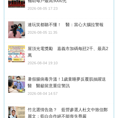
補助每戶最高5000元
2026-08-05 17:23
連玩笑都聽不懂！ 醫：當心大腦拉警報
2026-08-05 11:35
屋頂光電獎勵 嘉義市加碼每瓩2千、最高2
萬
2026-08-04 19:10
暑假腸病毒升溫！1歲童睡夢反覆肌抽躍送
醫 醫籲留意重症警訊
2026-08-04 14:57
竹北選情告急？ 藍營參選人杜文中致信鄭
麗文：藍白合作絕不能喪失尊嚴