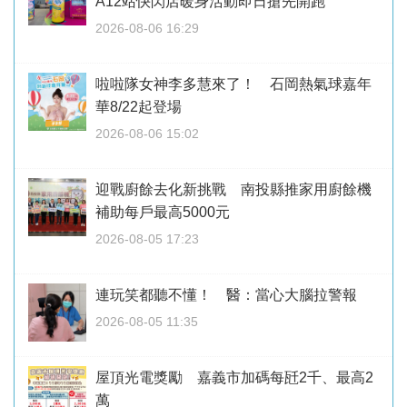
A12站快閃店暖身活動即日搶先開跑
2026-08-06 16:29
啦啦隊女神李多慧來了！ 石岡熱氣球嘉年
華8/22起登場
2026-08-06 15:02
迎戰廚餘去化新挑戰 南投縣推家用廚餘機
補助每戶最高5000元
2026-08-05 17:23
連玩笑都聽不懂！ 醫：當心大腦拉警報
2026-08-05 11:35
屋頂光電獎勵 嘉義市加碼每瓩2千、最高2
萬