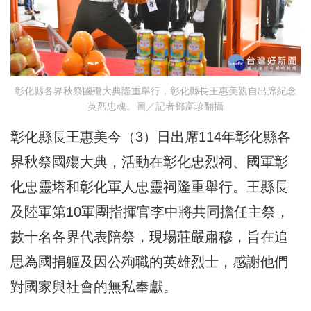
彰化縣各界秋祭國殤大典隆重舉行，彰化縣長王惠美親自出席紀念
英烈忠魂。圖／記者鄧富珍翻攝
彰化縣長王惠美今（3）日出席114年彰化縣各
界秋祭國殤大典，活動在彰化忠烈祠、國軍彰
化忠靈塔和彰化軍人忠靈祠隆重舉行。王縣長
及陸軍第10軍團指揮官李中將共同擔任主祭，
數十名各界代表陪祭，現場莊嚴肅穆，旨在追
思為國捐軀及因公殉職的英雄烈士，感謝他們
對國家與社會的無私奉獻。