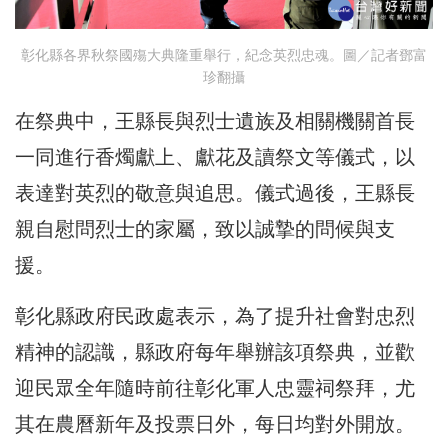
彰化縣各界秋祭國殤大典隆重舉行，紀念英烈忠魂。圖／記者鄧富
珍翻攝
在祭典中，王縣長與烈士遺族及相關機關首長
一同進行香燭獻上、獻花及讀祭文等儀式，以
表達對英烈的敬意與追思。儀式過後，王縣長
親自慰問烈士的家屬，致以誠摯的問候與支
援。
彰化縣政府民政處表示，為了提升社會對忠烈
精神的認識，縣政府每年舉辦該項祭典，並歡
迎民眾全年隨時前往彰化軍人忠靈祠祭拜，尤
其在農曆新年及投票日外，每日均對外開放。