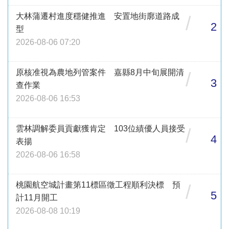
大林蒲遷村進度穩健推進 安置地街廓道路成
/
2
型
2026-08-06 07:20
原核准視為農地列管案件 嘉縣8月中旬展開清
/
3
查作業
2026-08-06 16:53
雲林調解委員貢獻獲肯定 103位績優人員接受
/
4
表揚
2026-08-06 16:58
桃園航空城計畫第11標區徵工程順利決標 預
/
5
計11月開工
2026-08-08 10:19