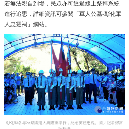
若無法親自到場，民眾亦可透過線上祭拜系統
進行追思，詳細資訊可參閱「軍人公墓-彰化軍
人忠靈祠」網站。
彰化縣各界秋祭國殤大典隆重舉行，紀念英烈忠魂。圖／記者鄧富