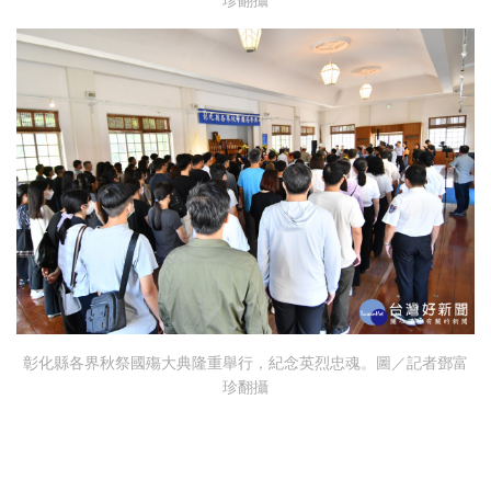
珍翻攝
彰化縣各界秋祭國殤大典隆重舉行，紀念英烈忠魂。圖／記者鄧富
珍翻攝