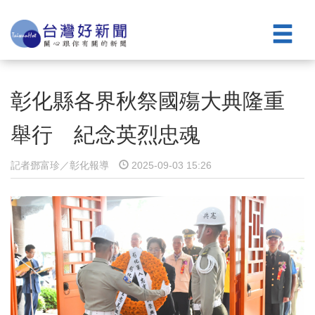
彰化縣各界秋祭國殤大典隆重
舉行 紀念英烈忠魂
記者鄧富珍／彰化報導
2025-09-03 15:26