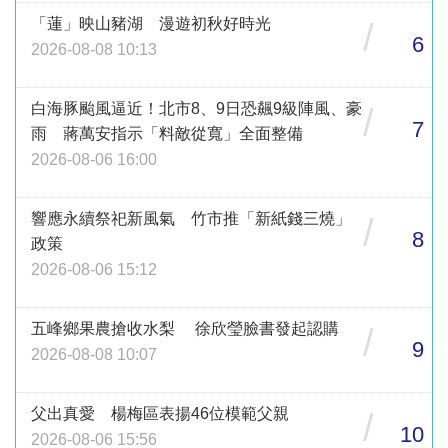
「蓮」映山豬湖 漫遊初秋好時光
/
6
2026-08-08 10:13
白海豚颱風逼近！北市8、9日恐飆9級陣風、豪
/
7
雨 蔣萬安指示「料敵從寬」全面整備
2026-08-06 16:00
響應永續祭祀新風氣 竹市推「新紙錢三燒」
/
8
政策
2026-08-06 15:12
五峰鄉果農搶收水梨 徐欣瑩臉書發起認購
/
9
2026-08-08 10:07
父出真愛 楊梅區表揚46位模範父親
/
10
2026-08-06 15:56