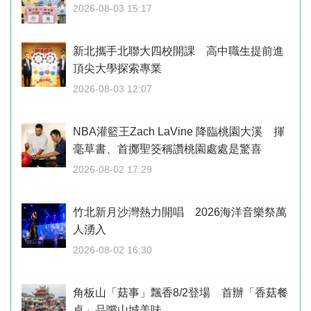
2026-08-03 15:17
新北攜手北聯大四校開課 高中職生提前進
頂尖大學探索專業
2026-08-03 12:07
NBA灌籃王Zach LaVine 降臨桃園大溪 揮
毫草書、首擲聖筊稱讚桃園處處是驚喜
2026-08-02 17:29
竹北新月沙灣熱力開唱 2026海洋音樂祭萬
人湧入
2026-08-02 16:30
角板山「菇事」飄香8/2登場 首辦「香菇餐
桌」品嚐山城美味