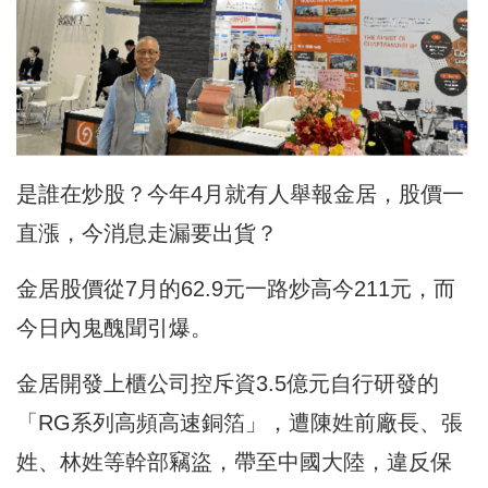
是誰在炒股？今年4月就有人舉報金居，股價一
直漲，今消息走漏要出貨？
金居股價從7月的62.9元一路炒高今211元，而
今日內鬼醜聞引爆。
金居開發上櫃公司控斥資3.5億元自行研發的
「RG系列高頻高速銅箔」，遭陳姓前廠長、張
姓、林姓等幹部竊盜，帶至中國大陸，違反保