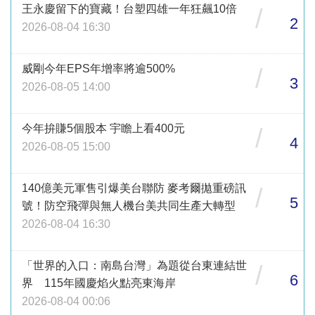
王永慶留下的寶藏！台塑四雄一年狂飆10倍
/
2
2026-08-04 16:30
威剛今年EPS年增率將逾500%
/
3
2026-08-05 14:00
今年拚賺5個股本 宇瞻上看400元
/
4
2026-08-05 15:00
140億美元軍售引爆美台聯防 麥考爾拋重磅訊
/
5
號！防空飛彈與無人機台美共同生產大轉型
2026-08-04 16:30
「世界的入口：南島台灣」為題從台東連結世
/
6
界 115年國慶焰火點亮東海岸
2026-08-04 00:06