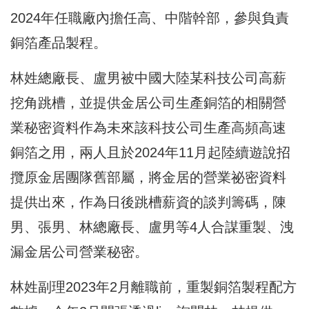
2024年任職廠內擔任高、中階幹部，參與負責
銅箔產品製程。
林姓總廠長、盧男被中國大陸某科技公司高薪
挖角跳槽，並提供金居公司生產銅箔的相關營
業秘密資料作為未來該科技公司生產高頻高速
銅箔之用，兩人且於2024年11月起陸續遊說招
攬原金居團隊舊部屬，將金居的營業祕密資料
提供出來，作為日後跳槽薪資的談判籌碼，陳
男、張男、林總廠長、盧男等4人合謀重製、洩
漏金居公司營業秘密。
林姓副理2023年2月離職前，重製銅箔製程配方