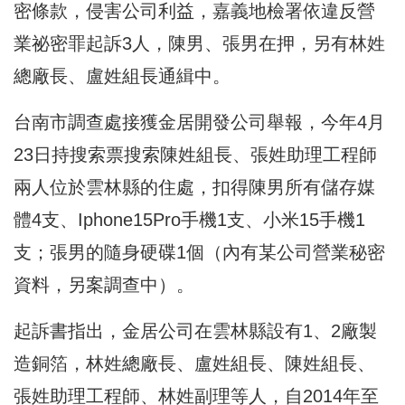
密條款，侵害公司利益，嘉義地檢署依違反營
業祕密罪起訴3人，陳男、張男在押，另有林姓
總廠長、盧姓組長通緝中。
台南市調查處接獲金居開發公司舉報，今年4月
23日持搜索票搜索陳姓組長、張姓助理工程師
兩人位於雲林縣的住處，扣得陳男所有儲存媒
體4支、Iphone15Pro手機1支、小米15手機1
支；張男的隨身硬碟1個（內有某公司營業秘密
資料，另案調查中）。
起訴書指出，金居公司在雲林縣設有1、2廠製
造銅箔，林姓總廠長、盧姓組長、陳姓組長、
張姓助理工程師、林姓副理等人，自2014年至