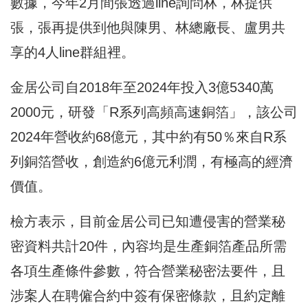
數據，今年2月間張透過line詢問林，林提供
張，張再提供到他與陳男、林總廠長、盧男共
享的4人line群組裡。
金居公司自2018年至2024年投入3億5340萬
2000元，研發「R系列高頻高速銅箔」，該公司
2024年營收約68億元，其中約有50％來自R系
列銅箔營收，創造約6億元利潤，有極高的經濟
價值。
檢方表示，目前金居公司已知遭侵害的營業秘
密資料共計20件，內容均是生產銅箔產品所需
各項生產條件參數，符合營業秘密法要件，且
涉案人在聘僱合約中簽有保密條款，且約定離