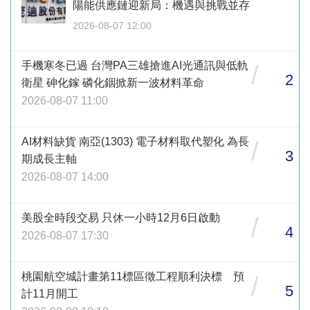
陽能供應鏈迎新局：機遇與挑戰並存
2026-08-07 12:00
手機寒冬已過 台灣PA三雄搶進AI光通訊與低軌
/
2
衛星 砷化鎵 磷化銦掀新一波材料革命
2026-08-07 11:00
AI材料缺貨 南亞(1303) 電子材料取代塑化 為長
/
3
期成長主軸
2026-08-07 14:00
美股全時段交易 只休一小時12月6日啟動
/
4
2026-08-07 17:30
桃園航空城計畫第11標區徵工程順利決標 預
/
5
計11月開工