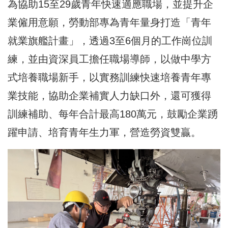
為協助15至29歲青年快速適應職場，並提升企
業僱用意願，勞動部專為青年量身打造「青年
就業旗艦計畫」，透過3至6個月的工作崗位訓
練，並由資深員工擔任職場導師，以做中學方
式培養職場新手，以實務訓練快速培養青年專
業技能，協助企業補實人力缺口外，還可獲得
訓練補助、每年合計最高180萬元，鼓勵企業踴
躍申請、培育青年生力軍，營造勞資雙贏。