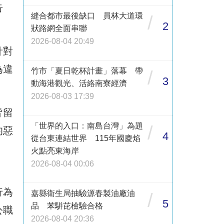
告
縫合都市最後缺口 員林大道環
/
2
狀路網全面串聯
2026-08-04 20:49
針對
為違
竹市「夏日乾杯計畫」落幕 帶
/
3
動海港觀光、活絡南寮經濟
。
2026-08-03 17:39
皆留
「世界的入口：南島台灣」為題
/
的惡
4
從台東連結世界 115年國慶焰
火點亮東海岸
2026-08-04 00:06
行為
嘉縣衛生局抽驗源春製油廠油
/
5
品 苯駢芘檢驗合格
公職
2026-08-04 20:36