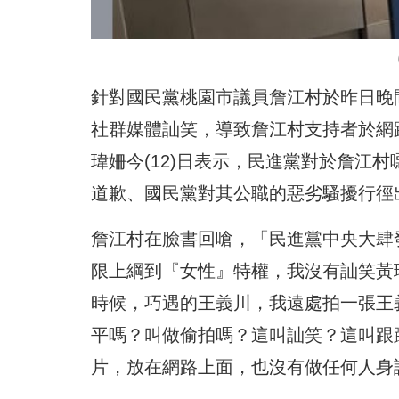
針對國民黨桃園市議員詹江村於昨日晚
社群媒體訕笑，導致詹江村支持者於網
瑋姍今(12)日表示，民進黨對於詹江
道歉、國民黨對其公職的惡劣騷擾行徑
詹江村在臉書回嗆，「民進黨中央大肆
限上綱到『女性』特權，我沒有訕笑黃
時候，巧遇的王義川，我遠處拍一張王
平嗎？叫做偷拍嗎？這叫訕笑？這叫跟
片，放在網路上面，也沒有做任何人身