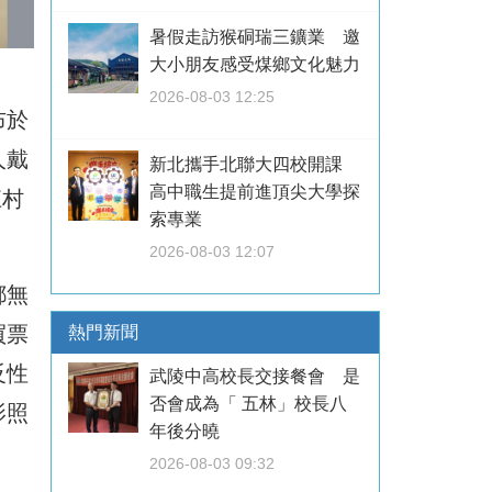
暑假走訪猴硐瑞三鑛業 邀
大小朋友感受煤鄉文化魅力
2026-08-03 12:25
布於
人戴
新北攜手北聯大四校開課
高中職生提前進頂尖大學探
江村
索專業
2026-08-03 12:07
都無
買票
熱門新聞
反性
武陵中高校長交接餐會 是
否會成為「 五林」校長八
影照
年後分曉
2026-08-03 09:32