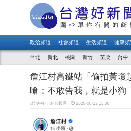
政治頻道
社會頻道
生活頻道
健康頻
台北
新北
桃園
新竹
苗栗
台中
詹江村高鐵站「偷拍黃瓊
嗆：不敢告我，就是小狗
政治中心／綜合報導
2025-08-12 13:35