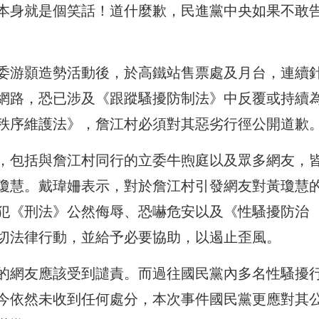
本身就是個笑話！道什麼歉，民進黨中央如果不敢
委游顥造勢活動後，於高鐵站售票處及月台，連續
網路，恐已涉及《跟蹤騷擾防制法》中反覆或持續
秩序維護法》，詹江村必須對其惡劣行徑公開道歉
，包括與詹江村同行的立委牛煦庭以及眾多網友，
瓊慧。戴瑋姍表示，對於詹江村引發網友對黃瓊慧
犯《刑法》公然侮辱、恐嚇危安以及《性騷擾防治
切法律行動，並給予必要協助，以遏止歪風。
的網友應該受到譴責。而過往國民黨內多名性騷擾
今依然未收到任何處分，本次事件國民黨更應對其