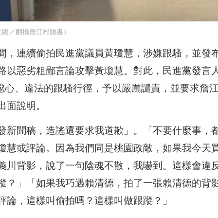
（圖／翻攝詹江村臉書）
間，連續偷拍民進黨議員黃瓊慧，涉嫌跟騷，並發
路以惡劣粗鄙言論攻擊黃瓊慧。對此，民進黨發言
村噁心、違法的跟騷行徑，予以嚴厲譴責，並要求詹
出面說明。
發新聞稿，造謠還要求我道歉」。「不要什麼事，
瓊慧或評論。因為我們同是桃園政敵，如果我今天
義川背影，說了一句陰魂不散，我嚇到。這樣會違
蹤？」「如果我巧遇賴清德，拍了一張賴清德的背
評論，這樣叫偷拍嗎？這樣叫做跟蹤？」