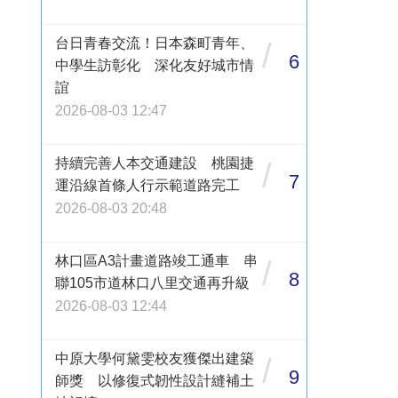
台日青春交流！日本森町青年、
/
6
中學生訪彰化 深化友好城市情
誼
2026-08-03 12:47
持續完善人本交通建設 桃園捷
/
7
運沿線首條人行示範道路完工
2026-08-03 20:48
林口區A3計畫道路竣工通車 串
/
8
聯105市道林口八里交通再升級
2026-08-03 12:44
中原大學何黛雯校友獲傑出建築
/
9
師獎 以修復式韌性設計縫補土