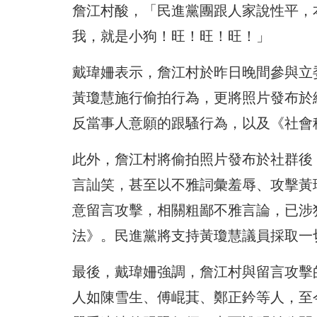
詹江村酸，「民進黨團跟人家說性平，
我，就是小狗！旺！旺！旺！」
戴瑋姍表示，詹江村於昨日晚間參與立
黃瓊慧施行偷拍行為，更將照片發布於
反當事人意願的跟騷行為，以及《社會
此外，詹江村將偷拍照片發布於社群後
言訕笑，甚至以不雅詞彙羞辱、攻擊黃
意留言攻擊，相關粗鄙不雅言論，已涉
法》。民進黨將支持黃瓊慧議員採取一
最後，戴瑋姍強調，詹江村與留言攻擊
人如陳雪生、傅崐萁、鄭正鈐等人，至