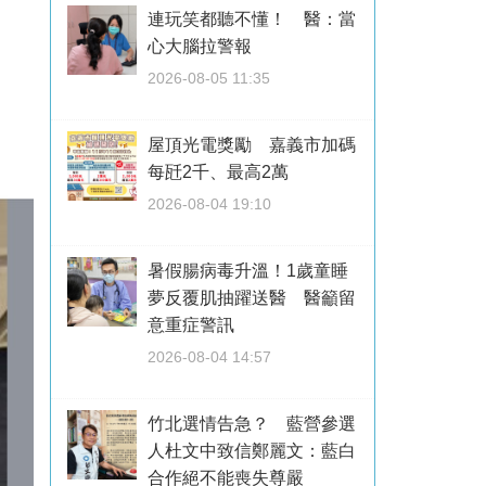
連玩笑都聽不懂！ 醫：當
心大腦拉警報
2026-08-05 11:35
屋頂光電獎勵 嘉義市加碼
每瓩2千、最高2萬
2026-08-04 19:10
暑假腸病毒升溫！1歲童睡
夢反覆肌抽躍送醫 醫籲留
意重症警訊
2026-08-04 14:57
竹北選情告急？ 藍營參選
人杜文中致信鄭麗文：藍白
合作絕不能喪失尊嚴