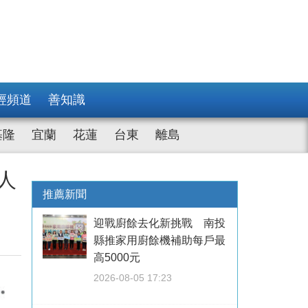
經頻道
善知識
基隆
宜蘭
花蓮
台東
離島
人
推薦新聞
迎戰廚餘去化新挑戰 南投
縣推家用廚餘機補助每戶最
高5000元
2026-08-05 17:23