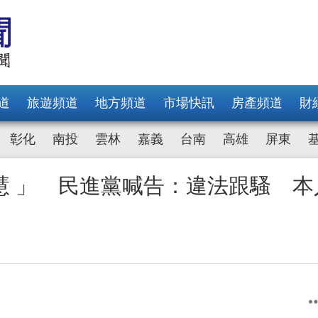
道
旅遊頻道
地方頻道
市場快訊
房產頻道
財
彰化
南投
雲林
嘉義
台南
高雄
屏東
慧 」 民進黨喊告：違法跟騷 本