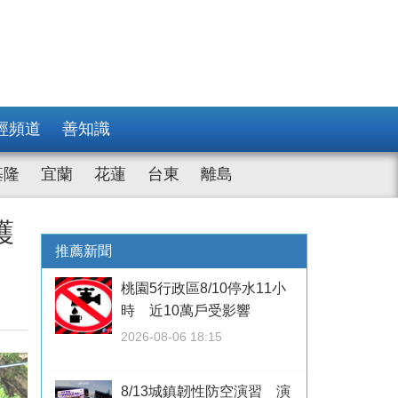
經頻道
善知識
基隆
宜蘭
花蓮
台東
離島
護
推薦新聞
桃園5行政區8/10停水11小
時 近10萬戶受影響
2026-08-06 18:15
8/13城鎮韌性防空演習 演