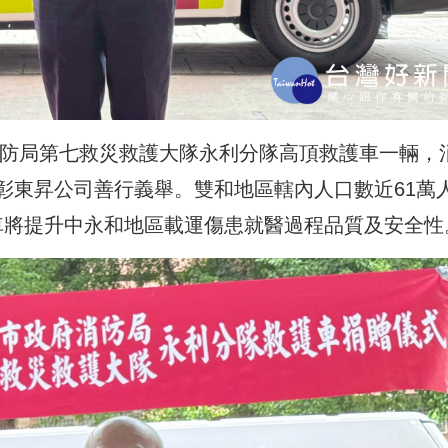
防局
第七救災救護大隊永利分隊高頂救護車一輛，
彰東昇公司
善行義舉
。雙和地區轄內人口數近61萬
護車將提升中永和地區載運傷患就醫過程品質及安全性