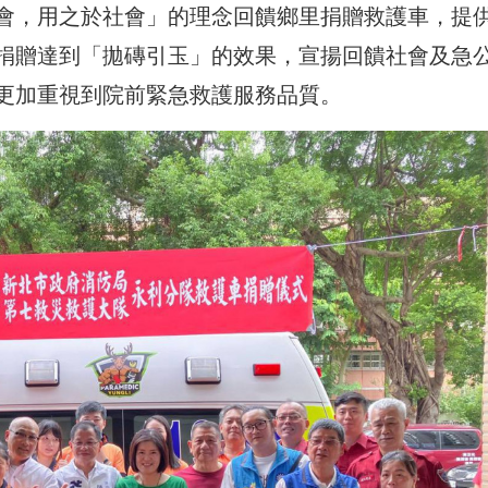
會，用之於社會」的理念
回饋鄉里
捐贈救護車，提
捐贈達到「拋磚引玉」的效果，宣揚回饋社會及急
更加重視到院前緊急救護服務品質。