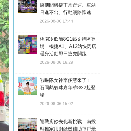
練期間機捷正常營運、車站
只進不出、行動網路降速
2026-08-06 17:44
桃園冷飲節8/21藝文特區登
場 機捷A1、A12站快閃店
暖身活動即日搶先開跑
2026-08-06 16:29
啦啦隊女神李多慧來了！
石岡熱氣球嘉年華8/22起登
場
2026-08-06 15:02
迎戰廚餘去化新挑戰 南投
縣推家用廚餘機補助每戶最