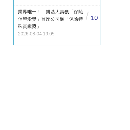
業界唯一！ 凱基人壽獲「保險
/
10
信望愛獎」首座公司類「保險特
殊貢獻獎」
2026-08-04 19:05