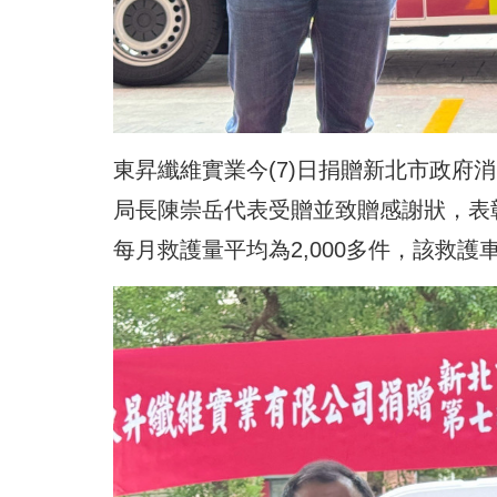
東昇纖維實業
今(7)日捐贈新北市政府
消
局長陳崇岳代表受贈並致贈感謝狀，表
每月救護量平均為2,000多件，該救