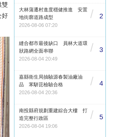
供雙
大林蒲遷村進度穩健推進 安置
/
公好
2
地街廓道路成型
2026-08-06 07:20
縫合都市最後缺口 員林大道環
/
3
狀路網全面串聯
2026-08-04 20:49
嘉縣衛生局抽驗源春製油廠油
/
4
品 苯駢芘檢驗合格
2026-08-04 20:36
南投縣府規劃重建綜合大樓 打
/
5
造完整行政區
2026-08-04 19:06