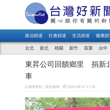
政治頻道
社會頻道
生活頻道
健康頻
台北
新北
桃園
新竹
苗栗
台中
東昇公司回饋鄉里 捐新
車
記者黃村杉／新北報導
2025-08-07 17:16