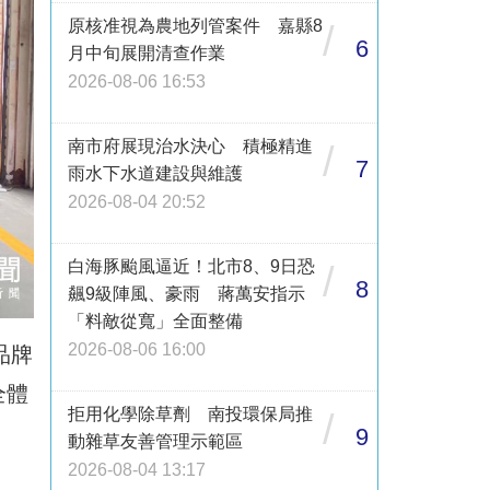
原核准視為農地列管案件 嘉縣8
/
6
月中旬展開清查作業
2026-08-06 16:53
南市府展現治水決心 積極精進
/
7
雨水下水道建設與維護
2026-08-04 20:52
白海豚颱風逼近！北市8、9日恐
/
8
飆9級陣風、豪雨 蔣萬安指示
「料敵從寬」全面整備
2026-08-06 16:00
品牌
全體
拒用化學除草劑 南投環保局推
/
9
動雜草友善管理示範區
2026-08-04 13:17