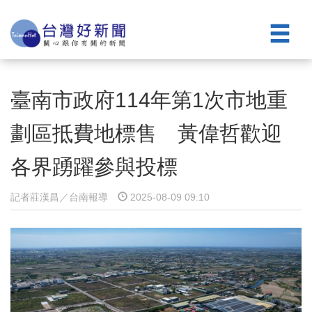
臺南市政府114年第1次市地重
劃區抵費地標售 黃偉哲歡迎
各界踴躍參與投標
記者莊漢昌／台南報導
2025-08-09 09:10