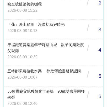
/
2
映全號延續善的循環
2026-08-08 15:22
「蓮」映山豬湖 漫遊初秋好時光
/
3
2026-08-08 10:13
車埕鐵道音樂嘉年華嗨翻山城 親子同樂歡度
/
4
父親節
2026-08-09 10:39
五峰鄉果農搶收水梨 徐欣瑩臉書發起認購
/
5
2026-08-08 10:07
56位模範父親獲彰化市表揚 93歲雙壽星同獲
/
6
殊榮
2026-08-08 12:40