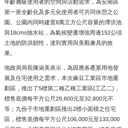
年齡層級使用者的空間與活動需求，為安南區
第一座全齡化及多元化使用者可共同休憩之公
園。公園內同時建置8萬立方公尺容量的滯洪池
與18cms抽水站，為氣候變遷增強周邊152公頃
土地的防洪韌性，達到實用與美觀兼具的效
果。
地政局局長陳淑美表示，為因應各產業用地發
展及住宅使用之需求，本次麻豆工業區市地重
劃區，推出了5標第二種乙種工業區(工乙二)，
標售底價每平方公尺29,600元至32,800元不
等；九份子市地重劃區推出2標小面積之住宅
區，標售底價每平方公尺106,000元至133,000