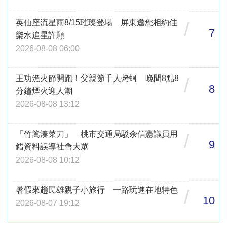
英仙座流星雨8/15璀璨登場 屏東邀您相約佳
/
7
樂水追星許願
2026-08-08 06:00
王功漁火節開跑！父親節千人烤蚵 晚間8點8
/
8
分鐘煙火迎人潮
2026-08-08 13:12
「竹篙湊菜刀」 桃市交通局駁余信憲議員用
/
9
錯資料誤導社會大眾
2026-08-08 10:12
暑假來趟民雄親子小旅行 一路玩進在地特色
/
10
2026-08-07 19:12