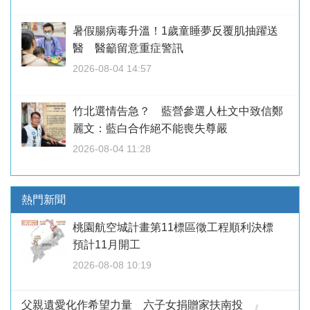
暑假腸病毒升溫！1歲童睡夢反覆肌抽躍送
醫 醫籲留意重症警訊
2026-08-04 14:57
竹北選情告急？ 藍營參選人杜文中致信鄭
麗文：藍白合作絕不能喪失尊嚴
2026-08-04 11:28
熱門新聞
桃園航空城計畫第11標區徵工程順利決標
預計11月開工
2026-08-08 10:19
父親遺愛化作希望力量 六子女捐贈家扶南投