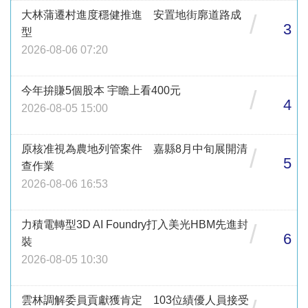
大林蒲遷村進度穩健推進 安置地街廓道路成
/
3
型
2026-08-06 07:20
今年拚賺5個股本 宇瞻上看400元
/
4
2026-08-05 15:00
原核准視為農地列管案件 嘉縣8月中旬展開清
/
5
查作業
2026-08-06 16:53
力積電轉型3D AI Foundry打入美光HBM先進封
/
6
裝
2026-08-05 10:30
雲林調解委員貢獻獲肯定 103位績優人員接受