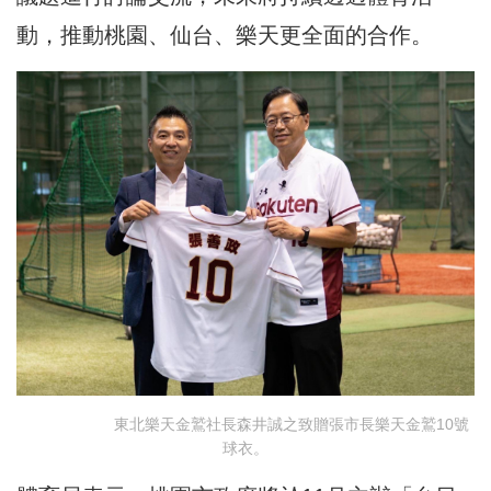
動，推動桃園、仙台、樂天更全面的合作。
東北樂天金鷲社長森井誠之致贈張市長樂天金鷲10號
球衣。