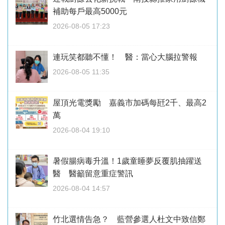
補助每戶最高5000元
2026-08-05 17:23
連玩笑都聽不懂！ 醫：當心大腦拉警報
2026-08-05 11:35
屋頂光電獎勵 嘉義市加碼每瓩2千、最高2
萬
2026-08-04 19:10
暑假腸病毒升溫！1歲童睡夢反覆肌抽躍送
醫 醫籲留意重症警訊
2026-08-04 14:57
竹北選情告急？ 藍營參選人杜文中致信鄭