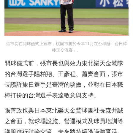
張市長在開球儀式上宣布，桃園市將於今年11月在
台
舉辦「
台
日韓
棒球交流賽」。
開球儀式前，張市長也與效力東北樂天金鷲隊
的台灣選手陽柏翔、王彥程、蕭齊會面，張市
長讚許旅日選手是臺灣的驕傲，並對在日本職
棒打拚的台灣選手表達敬意與支持。
張善政也與日本東北樂天金鷲球團社長森井誠
之會面，就球場設施、營運模式及球員培訓等
議題進行討論交流，未來將持續透過體育活