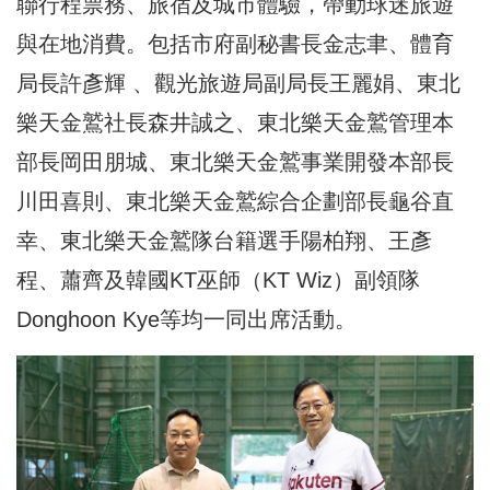
聯行程票務、旅宿及城市體驗，帶動球迷旅遊
與在地消費。包括市府副秘書長金志聿、體育
局長許彥輝 、觀光旅遊局副局長王麗娟、東北
樂天金鷲社長森井誠之、東北樂天金鷲管理本
部長岡田朋城、東北樂天金鷲事業開發本部長
川田喜則、東北樂天金鷲綜合企劃部長龜谷直
幸、東北樂天金鷲隊台籍選手陽柏翔、王彥
程、蕭齊及韓國KT巫師（KT Wiz）副領隊
Donghoon Kye等均一同出席活動。