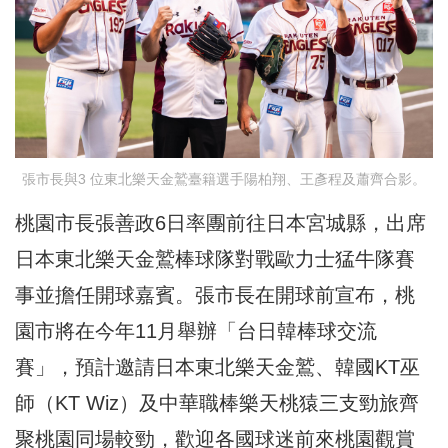
張市長與3 位東北樂天金鷲臺籍選手陽柏翔、王彥程及蕭齊合影。
桃園市長張善政6日率團前往日本宮城縣，出席
日本東北樂天金鷲棒球隊對戰歐力士猛牛隊賽
事並擔任開球嘉賓。張市長在開球前宣布，桃
園市將在今年11月舉辦「台日韓棒球交流
賽」，預計邀請日本東北樂天金鷲、韓國KT巫
師（KT Wiz）及中華職棒樂天桃猿三支勁旅齊
聚桃園同場較勁，歡迎各國球迷前來桃園觀賞