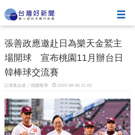
張善政應邀赴日為樂天金鷲主
場開球 宣布桃園11月辦台日
韓棒球交流賽
記者葉志成 ／桃園報導
2025-08-06 21:03