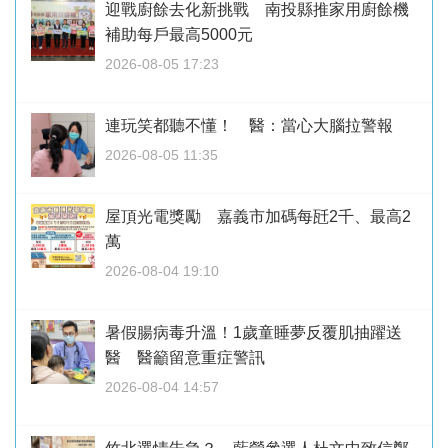
迎戰廚餘去化新挑戰 南投縣推家用廚餘機
補助每戶最高5000元
2026-08-05 17:23
連玩笑都聽不懂！ 醫：當心大腦拉警報
2026-08-05 11:35
屋頂光電獎勵 嘉義市加碼每瓩2千、最高2
萬
2026-08-04 19:10
暑假腸病毒升溫！1歲童睡夢反覆肌抽躍送
醫 醫籲留意重症警訊
2026-08-04 14:57