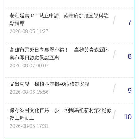
老宅延壽9/11截止申請 南市府加強宣導與駐
/
7
點輔導
2026-08-05 11:27
高雄市民赴日享專屬小禮！ 高雄與青森縣陸
/
8
奧市即日啟動景點互惠
2026-08-07 00:07
父出真愛 楊梅區表揚46位模範父親
/
9
2026-08-06 15:56
保存眷村文化再跨一步 桃園馬祖新村第4期修
/
10
復工程動工
2026-08-05 17:31