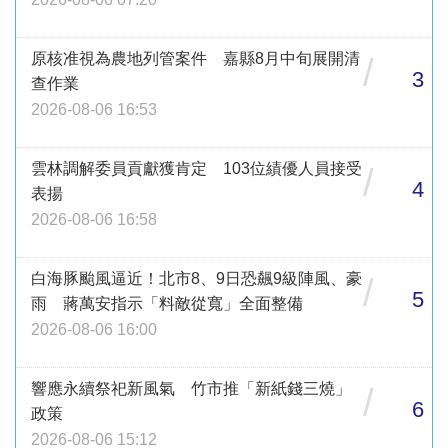
原核准視為農地列管案件 嘉縣8月中旬展開清
/
3
查作業
2026-08-06 16:53
雲林調解委員貢獻獲肯定 103位績優人員接受
/
4
表揚
2026-08-06 16:58
白海豚颱風逼近！北市8、9日恐飆9級陣風、豪
/
5
雨 蔣萬安指示「料敵從寬」全面整備
2026-08-06 16:00
響應永續祭祀新風氣 竹市推「新紙錢三燒」
/
6
政策
2026-08-06 15:12