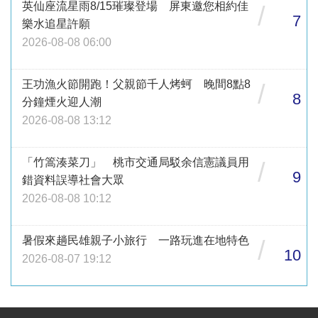
英仙座流星雨8/15璀璨登場 屏東邀您相約佳
/
7
樂水追星許願
2026-08-08 06:00
王功漁火節開跑！父親節千人烤蚵 晚間8點8
/
8
分鐘煙火迎人潮
2026-08-08 13:12
「竹篙湊菜刀」 桃市交通局駁余信憲議員用
/
9
錯資料誤導社會大眾
2026-08-08 10:12
暑假來趟民雄親子小旅行 一路玩進在地特色
/
10
2026-08-07 19:12