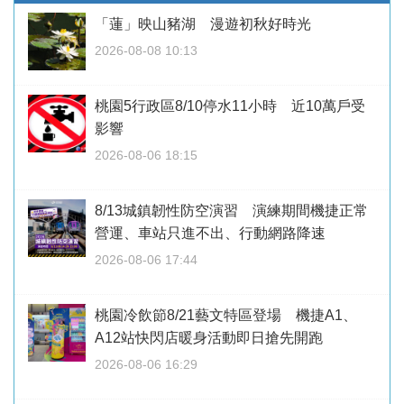
「蓮」映山豬湖 漫遊初秋好時光
2026-08-08 10:13
桃園5行政區8/10停水11小時 近10萬戶受
影響
2026-08-06 18:15
8/13城鎮韌性防空演習 演練期間機捷正常
營運、車站只進不出、行動網路降速
2026-08-06 17:44
桃園冷飲節8/21藝文特區登場 機捷A1、
A12站快閃店暖身活動即日搶先開跑
2026-08-06 16:29