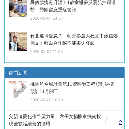
暑假腸病毒升溫！1歲童睡夢反覆肌抽躍送
醫 醫籲留意重症警訊
2026-08-04 14:57
竹北選情告急？ 藍營參選人杜文中致信鄭
麗文：藍白合作絕不能喪失尊嚴
2026-08-04 11:28
熱門新聞
桃園航空城計畫第11標區徵工程順利決標
預計11月開工
2026-08-08 10:19
父親遺愛化作希望力量 六子女捐贈家扶南投
/
2
映全號延續善的循環