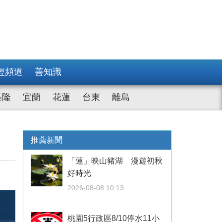
經頻道
善知識
基隆
宜蘭
花蓮
台東
離島
推薦新聞
「蓮」映山豬湖 漫遊初秋
好時光
2026-08-08 10:13
桃園5行政區8/10停水11小