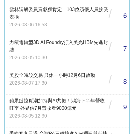
雲林調解委員貢獻獲肯定 103位績優人員接受
/
6
表揚
2026-08-06 16:58
力積電轉型3D AI Foundry打入美光HBM先進封
/
7
裝
2026-08-05 10:30
美股全時段交易 只休一小時12月6日啟動
/
8
2026-08-07 17:30
蘋果鏈拉貨潮加持與AI共振！鴻海下半年營收
/
9
旺季 外界估7月營收看9000億元
2026-08-05 12:30
手機寒冬已過 台灣PA三雄搶進AI光通訊與低軌