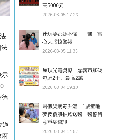
高5000元
2026-08-05 17:23
連玩笑都聽不懂！ 醫：當
法
心大腦拉警報
刑法
2026-08-05 11:35
屋頂光電獎勵 嘉義市加碼
表示
每瓩2千、最高2萬
0
2026-08-04 19:10
清德
暑假腸病毒升溫！1歲童睡
夢反覆肌抽躍送醫 醫籲留
意重症警訊
會過
2026-08-04 14:57
政府