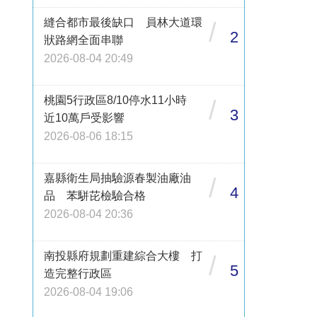
縫合都市最後缺口 員林大道環
/
2
狀路網全面串聯
2026-08-04 20:49
桃園5行政區8/10停水11小時
/
3
近10萬戶受影響
2026-08-06 18:15
嘉縣衛生局抽驗源春製油廠油
/
4
品 苯駢芘檢驗合格
2026-08-04 20:36
南投縣府規劃重建綜合大樓 打
/
5
造完整行政區
2026-08-04 19:06