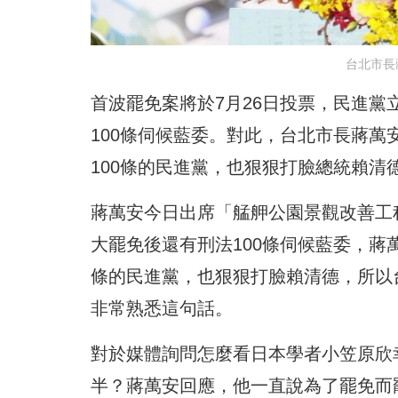
台北市長
首波罷免案將於7月26日投票，民進
100條伺候藍委。對此，台北市長蔣萬
100條的民進黨，也狠狠打臉總統賴清
蔣萬安今日出席「艋舺公園景觀改善工
大罷免後還有刑法100條伺候藍委，蔣
條的民進黨，也狠狠打臉賴清德，所以
非常熟悉這句話。
對於媒體詢問怎麼看日本學者小笠原欣
半？蔣萬安回應，他一直說為了罷免而