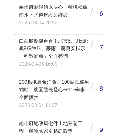
南市府展現治水決心 積極精進
/
6
雨水下水道建設與維護
2026-08-04 20:52
白海豚颱風逼近！北市8、9日恐
/
7
飆9級陣風、豪雨 蔣萬安指示
「料敵從寬」全面整備
2026-08-06 16:00
200點抵農會消費、100點抵醫療
/
8
補助 桃園敬老愛心卡116年起
全面擴大
2026-08-04 11:07
南市府地政局七件土地開發工
/
9
程 榮獲國家卓越建設獎