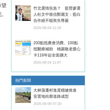
希望
竹北選情告急？ 藍營參選
院。
人杜文中致信鄭麗文：藍白
合作絕不能喪失尊嚴
2026-08-04 11:28
200點抵農會消費、100點
抵醫療補助 桃園敬老愛心
卡116年起全面擴大
2026-08-04 11:07
熱門新聞
大林蒲遷村進度穩健推進
安置地街廓道路成型
2026-08-06 07:20