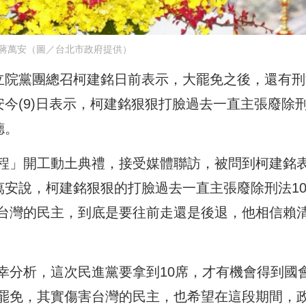
蔣萬安（圖／台北市政府提供）
黨立院黨團總召柯建銘日前表示，大罷免之後，還有刑
安今(9)日表示，柯建銘狠狠打臉過去一直主張廢除
德。
程」開工動土典禮，接受媒體聯訪，被問到柯建銘
萬安說，柯建銘狠狠的打臉過去一直主張廢除刑法10
台灣的民主，到底是要往前走還是後退，他相信賴
幸分析，這次民進黨要拿到10席，才有機會得到國
罷免，其實傷害台灣的民主，也希望在這段期間，