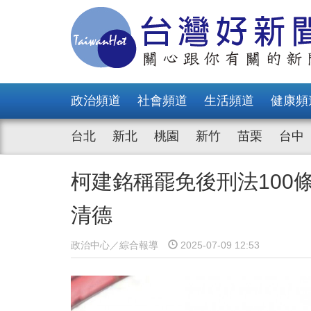
政治頻道
社會頻道
生活頻道
健康頻
台北
新北
桃園
新竹
苗栗
台中
柯建銘稱罷免後刑法100
清德
政治中心／綜合報導
2025-07-09 12:53