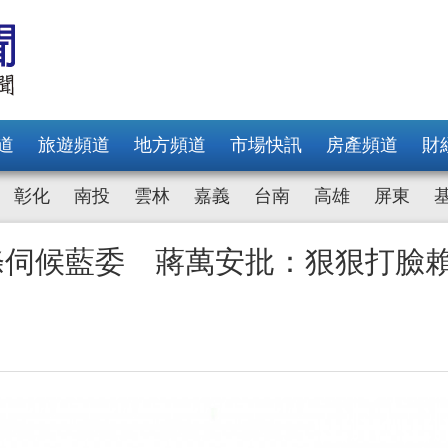
道
旅遊頻道
地方頻道
市場快訊
房產頻道
財
彰化
南投
雲林
嘉義
台南
高雄
屏東
條伺候藍委 蔣萬安批：狠狠打臉