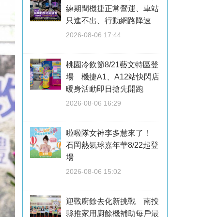
練期間機捷正常營運、車站
只進不出、行動網路降速
2026-08-06 17:44
桃園冷飲節8/21藝文特區登
場 機捷A1、A12站快閃店
暖身活動即日搶先開跑
2026-08-06 16:29
啦啦隊女神李多慧來了！
石岡熱氣球嘉年華8/22起登
場
2026-08-06 15:02
迎戰廚餘去化新挑戰 南投
縣推家用廚餘機補助每戶最