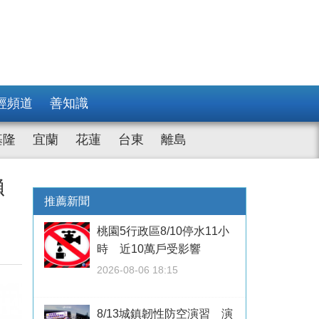
經頻道
善知識
基隆
宜蘭
花蓮
台東
離島
賴
推薦新聞
桃園5行政區8/10停水11小
時 近10萬戶受影響
2026-08-06 18:15
8/13城鎮韌性防空演習 演