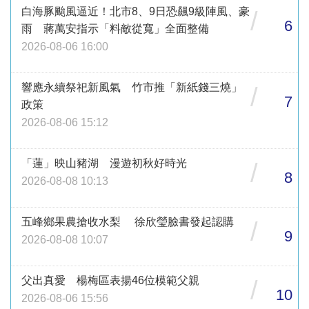
白海豚颱風逼近！北市8、9日恐飆9級陣風、豪
/
6
雨 蔣萬安指示「料敵從寬」全面整備
2026-08-06 16:00
響應永續祭祀新風氣 竹市推「新紙錢三燒」
/
7
政策
2026-08-06 15:12
「蓮」映山豬湖 漫遊初秋好時光
/
8
2026-08-08 10:13
五峰鄉果農搶收水梨 徐欣瑩臉書發起認購
/
9
2026-08-08 10:07
父出真愛 楊梅區表揚46位模範父親
/
10
2026-08-06 15:56