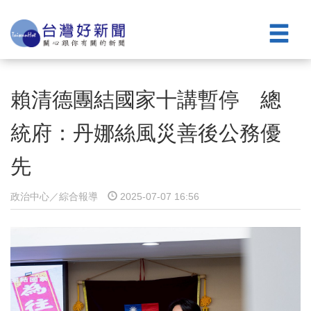
賴清德團結國家十講暫停 總
統府：丹娜絲風災善後公務優
先
政治中心／綜合報導
2025-07-07 16:56