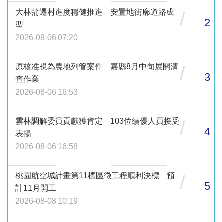
大林蒲遷村進度穩健推進 安置地街廓道路成
/
2
型
2026-08-06 07:20
原核准視為農地列管案件 嘉縣8月中旬展開清
/
3
查作業
2026-08-06 16:53
雲林調解委員貢獻獲肯定 103位績優人員接受
/
4
表揚
2026-08-06 16:58
桃園航空城計畫第11標區徵工程順利決標 預
/
5
計11月開工
2026-08-08 10:19