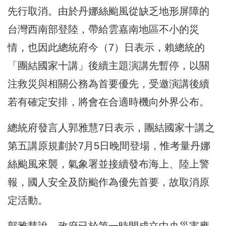
先行取消。由於丹娜絲颱風從缺乏地形屏障的
台灣西南部登陸，帶給雲嘉南地區不小的災
情，也因此總統府今（7）日表示，賴總統的
「團結國家十講」後續主題演講先暫停，以關
注救災與相關公務為首要優先，受邀演講後續
若有確定安排，將會在合適時機向外界公布。
總統府發言人郭雅慧7日表示，團結國家十講之
第五講原規劃於7月5日晚間登場，惟考量丹娜
絲颱風來襲，氣象署並接續發布海上、陸上警
報，國人安全及防颱作為優先首要，故取消原
定活動。