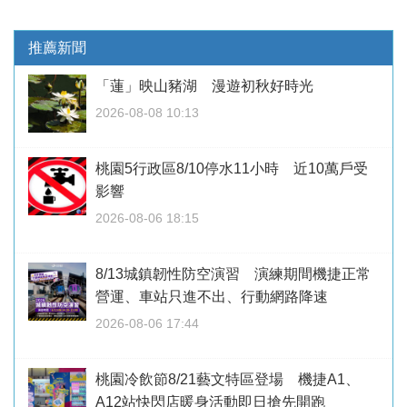
推薦新聞
「蓮」映山豬湖 漫遊初秋好時光
2026-08-08 10:13
桃園5行政區8/10停水11小時 近10萬戶受
影響
2026-08-06 18:15
8/13城鎮韌性防空演習 演練期間機捷正常
營運、車站只進不出、行動網路降速
2026-08-06 17:44
桃園冷飲節8/21藝文特區登場 機捷A1、
A12站快閃店暖身活動即日搶先開跑