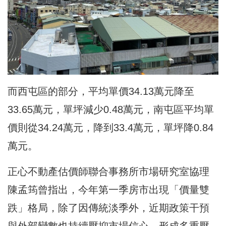
而西屯區的部分，平均單價34.13萬元降至
33.65萬元，單坪減少0.48萬元，南屯區平均單
價則從34.24萬元，降到33.4萬元，單坪降0.84
萬元。
正心不動產估價師聯合事務所市場研究室協理
陳孟筠曾指出，今年第一季房市出現「價量雙
跌」格局，除了因傳統淡季外，近期政策干預