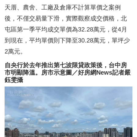
天厝、農舍、工廠及倉庫不計算單價之案例
後，不僅交易量下滑，實際觀察成交價格，北
屯區第一季平均成交單價為32.28萬元，從4月
到現在，平均單價則下降至30.28萬元，單坪少
2萬元。
自央行於去年推出第七波限貸政策後，台中房
市明顯降溫。房市示意圖／好房網News記者嚴
鈺雯攝