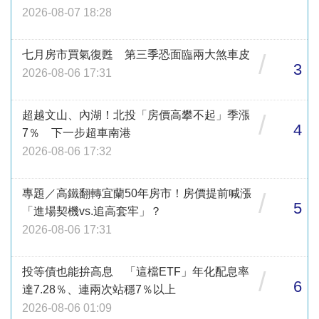
2026-08-07 18:28
七月房市買氣復甦 第三季恐面臨兩大煞車皮
/
3
2026-08-06 17:31
超越文山、內湖！北投「房價高攀不起」季漲
/
4
7％ 下一步超車南港
2026-08-06 17:32
專題／高鐵翻轉宜蘭50年房市！房價提前喊漲
/
5
「進場契機vs.追高套牢」？
2026-08-06 17:31
投等債也能拚高息 「這檔ETF」年化配息率
/
6
達7.28％、連兩次站穩7％以上
2026-08-06 01:09