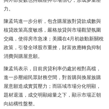
與外部變數也持續壓抑市場信心，形成多重壓
力。
陳孟筠進一步分析，包含購屋族對貸款成數與
核貸政策高度敏感，嚴格放貸與市場觀望氛圍
交織，使得房市急凍；美國在4月初啟動新關稅
政策，引發全球股市重挫，財富效應轉負抑制
消費與購屋意願。
陳孟筠表示，目前房貸利率仍處於相對高檔，
進一步壓縮民眾財務空間，對首購與換屋族購
屋意願造成實質壓力；而區域市場分化明顯，
題材退溫，成交明顯縮量之下，顯示市場正朝
向結構性盤整。