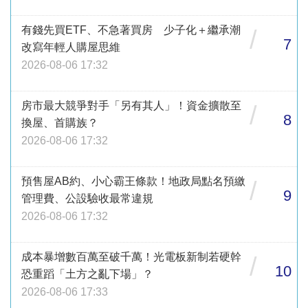
有錢先買ETF、不急著買房 少子化＋繼承潮
/
7
改寫年輕人購屋思維
2026-08-06 17:32
房市最大競爭對手「另有其人」！資金擴散至
/
8
換屋、首購族？
2026-08-06 17:32
預售屋AB約、小心霸王條款！地政局點名預繳
/
9
管理費、公設驗收最常違規
2026-08-06 17:32
成本暴增數百萬至破千萬！光電板新制若硬幹
/
10
恐重蹈「土方之亂下場」？
2026-08-06 17:33