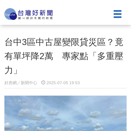
台中3區中古屋變限貸災區？竟
有單坪降2萬 專家點「多重壓
力」
好房網／新聞中心
2025-07-05 19:53