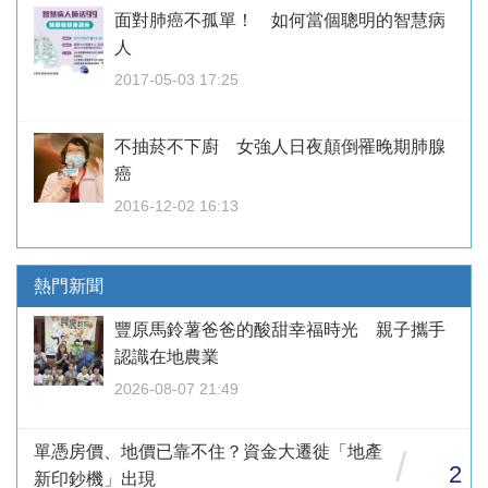
面對肺癌不孤單！ 如何當個聰明的智慧病
人
2017-05-03 17:25
不抽菸不下廚 女強人日夜顛倒罹晚期肺腺
癌
2016-12-02 16:13
熱門新聞
豐原馬鈴薯爸爸的酸甜幸福時光 親子攜手
認識在地農業
2026-08-07 21:49
單憑房價、地價已靠不住？資金大遷徙「地產
/
2
新印鈔機」出現