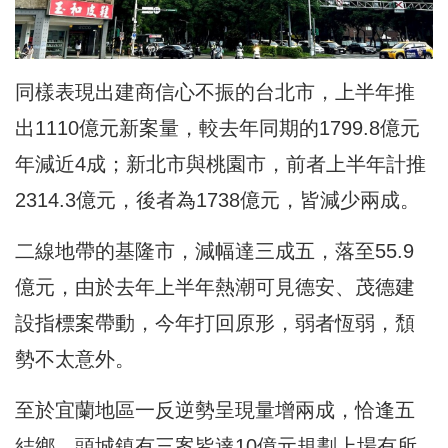
同樣表現出建商信心不振的台北市，上半年推
出1110億元新案量，較去年同期的1799.8億元
年減近4成；新北市與桃園市，前者上半年計推
2314.3億元，後者為1738億元，皆減少兩成。
二線地帶的基隆市，減幅達三成五，落至55.9
億元，由於去年上半年熱潮可見德安、茂德建
設指標案帶動，今年打回原形，弱者恆弱，頹
勢不太意外。
至於宜蘭地區一反逆勢呈現量增兩成，恰逢五
結鄉、頭城鎮有三案皆達10億元規劃上場有所