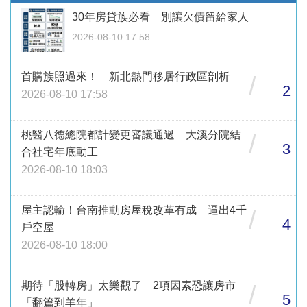
30年房貸族必看 別讓欠債留給家人
2026-08-10 17:58
首購族照過來！ 新北熱門移居行政區剖析
/
2
2026-08-10 17:58
桃醫八德總院都計變更審議通過 大溪分院結
/
3
合社宅年底動工
2026-08-10 18:03
屋主認輸！台南推動房屋稅改革有成 逼出4千
/
4
戶空屋
2026-08-10 18:00
期待「股轉房」太樂觀了 2項因素恐讓房市
/
5
「翻篇到羊年」