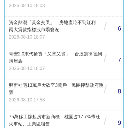
2026-08-10 18:08
資金熱潮「黃金交叉」 房地產吃不到紅利！
/
6
兩大貸款指標洩市場窘況
2026-08-10 18:07
青安2.0末代搶貸「又塞又貴」 台股震盪害到
/
7
購屋族
2026-08-10 18:07
興辦社宅13萬戶大砍至3萬戶 民團抨擊政府跳
/
8
票
2026-08-10 17:58
75萬移工撐起房市新商機 桃園占17.7%帶旺
/
9
火車站、工業區租售