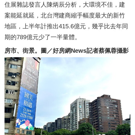
住展雜誌發言人陳炳辰分析，大環境不佳，建
案能延就延，北台灣建商縮手幅度最大的新竹
地區，上半年計推出415.6億元，幾乎比去年同
期的789億元少了一半量體。
房市、街景。圖／好房網News記者蔡佩蓉攝影