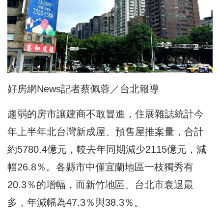
好房網News記者蔡佩蓉／台北報導
趨弱的房市讓建商不敢冒進，住展雜誌統計今
年上半年北台灣新成屋、預售屋推案量，合計
約5780.4億元，較去年同期減少2115億元，減
幅26.8％。各縣市中僅宜蘭地區一枝獨秀有
20.3％的增幅，而新竹地區、台北市衰退最
多，年減幅為47.3％與38.3％。