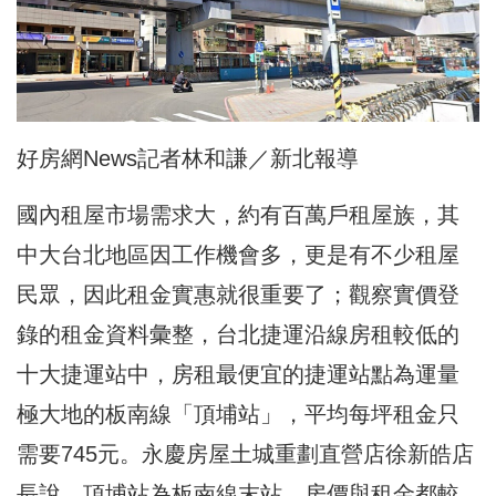
好房網News記者林和謙／新北報導
國內租屋市場需求大，約有百萬戶租屋族，其
中大台北地區因工作機會多，更是有不少租屋
民眾，因此租金實惠就很重要了；觀察實價登
錄的租金資料彙整，台北捷運沿線房租較低的
十大捷運站中，房租最便宜的捷運站點為運量
極大地的板南線「頂埔站」，平均每坪租金只
需要745元。永慶房屋土城重劃直營店徐新皓店
長說，頂埔站為板南線末站，房價與租金都較