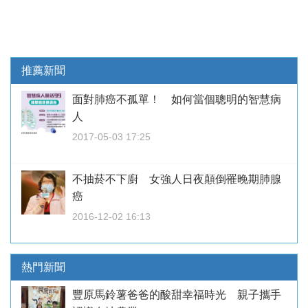
推薦新聞
面對肺癌不孤單！ 如何當個聰明的智慧病
人
2017-05-03 17:25
不抽菸不下廚 女強人日夜顛倒罹晚期肺腺
癌
2016-12-02 16:13
熱門新聞
豐原馬鈴薯爸爸的酸甜幸福時光 親子攜手