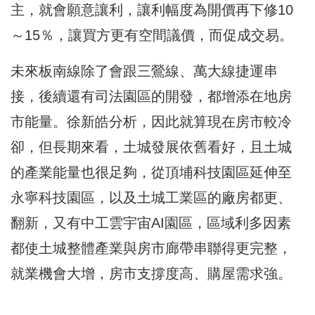
主，就會願意讓利，讓利幅度為開價再下修10
～15％，讓買方更有空間議價，而促成交易。
未來板南線除了會跟三鶯線、萬大線捷運串
接，後續還有司法園區的開發，都增添在地房
市能量。徐新皓分析，因此就算現在房市較冷
卻，但長期來看，土城發展依舊看好，且土城
的產業能量也很足夠，從頂埔科技園區延伸至
永寧科技園區，以及土城工業區的廠房都更、
翻新，又有中工雲宇宙AI園區，區域利多因素
都使土城整體產業與房市廊帶串聯得更完整，
就業機會大增，房市支撐度高、購屋需求強。