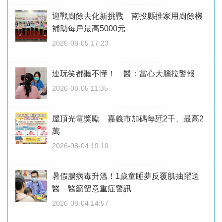
迎戰廚餘去化新挑戰 南投縣推家用廚餘機
補助每戶最高5000元
2026-08-05 17:23
連玩笑都聽不懂！ 醫：當心大腦拉警報
2026-08-05 11:35
屋頂光電獎勵 嘉義市加碼每瓩2千、最高2
萬
2026-08-04 19:10
暑假腸病毒升溫！1歲童睡夢反覆肌抽躍送
醫 醫籲留意重症警訊
2026-08-04 14:57