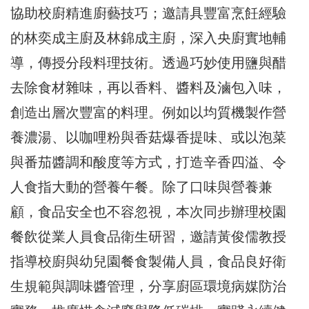
協助校廚精進廚藝技巧；邀請具豐富烹飪經驗
的林奕成主廚及林錦成主廚，深入央廚實地輔
導，傳授分段料理技術。透過巧妙使用鹽與醋
去除食材雜味，再以香料、醬料及滷包入味，
創造出層次豐富的料理。例如以均質機製作營
養濃湯、以咖哩粉與香菇爆香提味、或以泡菜
與番茄醬調和酸度等方式，打造辛香四溢、令
人食指大動的營養午餐。除了口味與營養兼
顧，食品安全也不容忽視，本次同步辦理校園
餐飲從業人員食品衛生研習，邀請黃俊儒教授
指導校廚與幼兒園餐食製備人員，食品良好衛
生規範與調味醬管理，分享廚區環境病媒防治