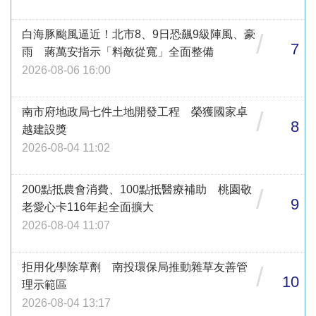
白海豚颱風逼近！北市8、9日恐飆9級陣風、豪
/
7
雨 蔣萬安指示「料敵從寬」全面整備
2026-08-06 16:00
南市府地政局七件土地開發工程 榮獲國家卓
/
8
越建設獎
2026-08-04 11:02
200點抵農會消費、100點抵醫療補助 桃園敬
/
9
老愛心卡116年起全面擴大
2026-08-04 11:07
拒用化學除草劑 南投環保局推動雜草友善管
/
10
理示範區
2026-08-04 13:17