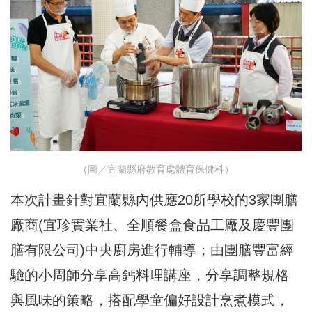
（圖／宜蘭縣府教育處體育保健科）
本次計畫針對宜蘭縣內供應20所學校的3家團膳
廠商(宜珍實業社、全順餐盒食品工廠及慶豐團
膳有限公司)中央廚房進行輔導；由團膳豐富經
驗的小周師分享高鈣料理講座，分享調整規格
與風味的策略，搭配學童偏好設計烹煮模式，