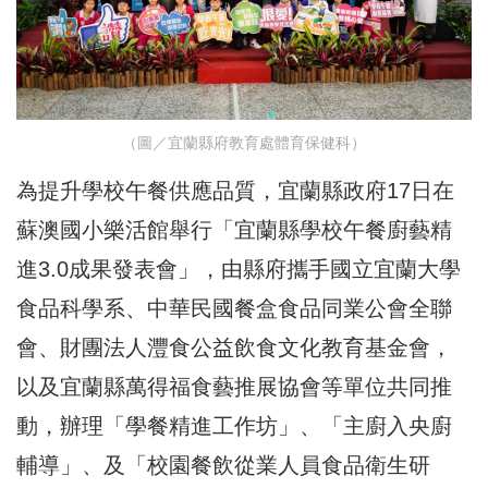
（圖／宜蘭縣府教育處體育保健科）
為提升學校午餐供應品質，宜蘭縣政府17日在
蘇澳國小樂活館舉行「宜蘭縣學校午餐廚藝精
進3.0成果發表會」，由縣府攜手國立宜蘭大學
食品科學系、中華民國餐盒食品同業公會全聯
會、財團法人灃食公益飲食文化教育基金會，
以及宜蘭縣萬得福食藝推展協會等單位共同推
動，辦理「學餐精進工作坊」、「主廚入央廚
輔導」、及「校園餐飲從業人員食品衛生研