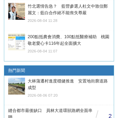
竹北選情告急？ 藍營參選人杜文中致信鄭
麗文：藍白合作絕不能喪失尊嚴
2026-08-04 11:28
200點抵農會消費、100點抵醫療補助 桃園
敬老愛心卡116年起全面擴大
2026-08-04 11:07
熱門新聞
大林蒲遷村進度穩健推進 安置地街廓道路
成型
2026-08-06 07:20
縫合都市最後缺口 員林大道環狀路網全面串
/
2
聯