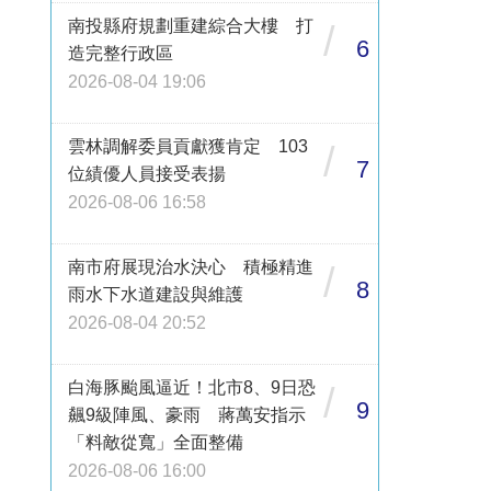
南投縣府規劃重建綜合大樓 打
/
6
造完整行政區
2026-08-04 19:06
雲林調解委員貢獻獲肯定 103
/
7
位績優人員接受表揚
2026-08-06 16:58
南市府展現治水決心 積極精進
/
8
雨水下水道建設與維護
2026-08-04 20:52
白海豚颱風逼近！北市8、9日恐
/
9
飆9級陣風、豪雨 蔣萬安指示
「料敵從寬」全面整備
2026-08-06 16:00