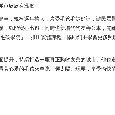
城市處處有溫度。
專車，規模逐年擴大，廣受毛爸毛媽好評，讓民眾
籠，就能安心出遊；同時也新增狗狗友善公車，開
立「毛孩學院」，推出實體課程，協助飼主學習更多照
面提升，持續打造一座真正動物友善的城市。他也
帶著心愛的毛孩來奔跑、曬太陽、玩耍，享受愉快