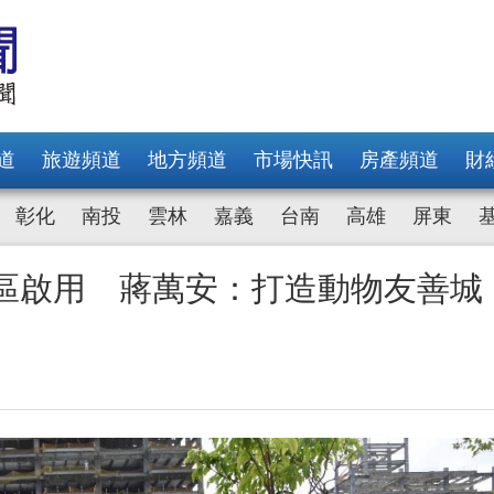
道
旅遊頻道
地方頻道
市場快訊
房產頻道
財
彰化
南投
雲林
嘉義
台南
高雄
屏東
動區啟用 蔣萬安：打造動物友善城