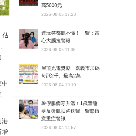
高5000元
2026-08-05 17:23
連玩笑都聽不懂！ 醫：當
」佔
心大腦拉警報
區。
2026-08-05 11:35
的
屋頂光電獎勵 嘉義市加碼
每瓩2千、最高2萬
家中
2026-08-04 19:10
願
暑假腸病毒升溫！1歲童睡
夢反覆肌抽躍送醫 醫籲留
意重症警訊
南港
2026-08-04 14:57
新增