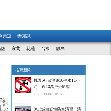
經頻道
善知識
基隆
宜蘭
花蓮
台東
離島
推薦新聞
桃園5行政區8/10停水11小
時 近10萬戶受影響
2026-08-06 18:15
8/13城鎮韌性防空演習 演