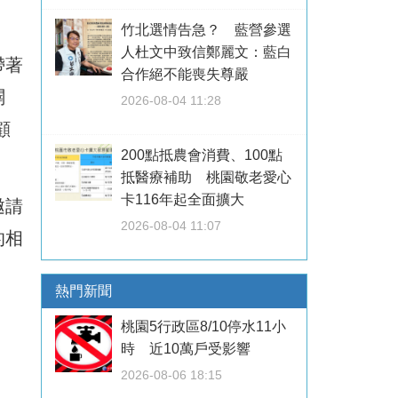
竹北選情告急？ 藍營參選
人杜文中致信鄭麗文：藍白
帶著
合作絕不能喪失尊嚴
闢
2026-08-04 11:28
顧
200點抵農會消費、100點
抵醫療補助 桃園敬老愛心
卡116年起全面擴大
邀請
2026-08-04 11:07
的相
熱門新聞
桃園5行政區8/10停水11小
時 近10萬戶受影響
2026-08-06 18:15