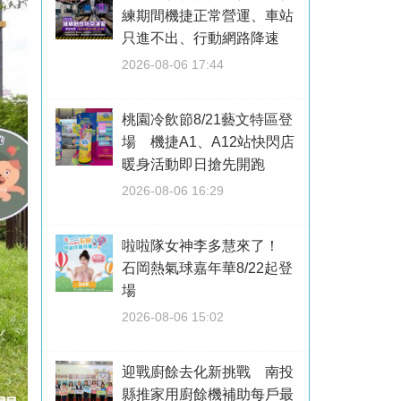
練期間機捷正常營運、車站
只進不出、行動網路降速
2026-08-06 17:44
桃園冷飲節8/21藝文特區登
場 機捷A1、A12站快閃店
暖身活動即日搶先開跑
2026-08-06 16:29
啦啦隊女神李多慧來了！
石岡熱氣球嘉年華8/22起登
場
2026-08-06 15:02
迎戰廚餘去化新挑戰 南投
縣推家用廚餘機補助每戶最