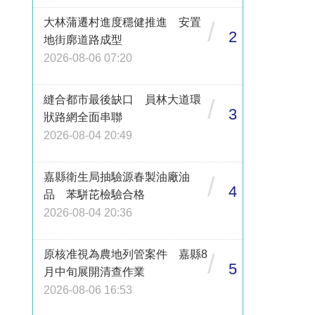
大林蒲遷村進度穩健推進 安置
/
2
地街廓道路成型
2026-08-06 07:20
縫合都市最後缺口 員林大道環
/
3
狀路網全面串聯
2026-08-04 20:49
嘉縣衛生局抽驗源春製油廠油
/
4
品 苯駢芘檢驗合格
2026-08-04 20:36
原核准視為農地列管案件 嘉縣8
/
5
月中旬展開清查作業
2026-08-06 16:53