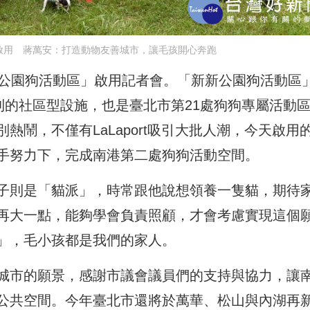
啟用 蔣萬安：打造動物友善城市，讓毛孩開心奔跑
新公園狗活動區」啟用記者會。「新新公園狗活動區
利的社區型設施，也是臺北市第21處狗狗專屬活動
鬧，不僅有LaLaport吸引大批人潮，今天啟用
手努力下，完成南港第二處狗狗活動空間。
子則是「貓派」，時常跟他說想領養一隻貓，期待
再大一點，能夠學會負責照顧，才會考慮實現這個
」，毛小孩都是我們的家人。
城市的願景，感謝市議會議員們的支持與協力，讓
公共空間。今年臺北市還將於萬華、松山與內湖再