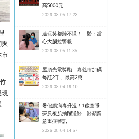
高5000元
2026-08-05 17:23
理
連玩笑都聽不懂！ 醫：當
心大腦拉警報
湖與
2026-08-05 11:35
本市
屋頂光電獎勵 嘉義市加碼
每瓩2千、最高2萬
竹
2026-08-04 19:10
展現
選
暑假腸病毒升溫！1歲童睡
夢反覆肌抽躍送醫 醫籲留
意重症警訊
2026-08-04 14:57