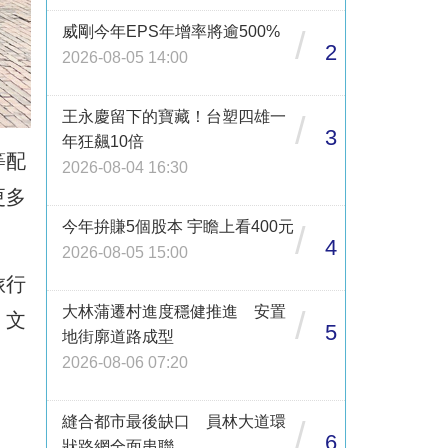
威剛今年EPS年增率將逾500%
/
2
2026-08-05 14:00
王永慶留下的寶藏！台塑四雄一
/
3
年狂飆10倍
等配
2026-08-04 16:30
更多
今年拚賺5個股本 宇瞻上看400元
/
4
2026-08-05 15:00
旅行
大林蒲遷村進度穩健推進 安置
/
、文
5
地街廓道路成型
2026-08-06 07:20
縫合都市最後缺口 員林大道環
/
6
狀路網全面串聯