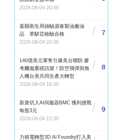
2026-08-04 20:49
嘉縣衛生局抽驗源春製油廠油
/
7
品 苯駢芘檢驗合格
2026-08-04 20:36
140億美元軍售引爆美台聯防 麥
/
8
考爾拋重磅訊號！防空飛彈與無
人機台美共同生產大轉型
2026-08-04 16:30
新唐切入AI伺服器BMC 獲利挑戰
/
9
每股3元
2026-08-04 15:30
力積電轉型3D AI Foundry打入美