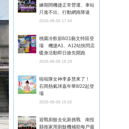
練期間機捷正常營運、車站
只進不出、行動網路降速
2026-08-06 17:44
桃園冷飲節8/21藝文特區登
場 機捷A1、A12站快閃店
暖身活動即日搶先開跑
2026-08-06 16:29
啦啦隊女神李多慧來了！
石岡熱氣球嘉年華8/22起登
場
2026-08-06 15:02
迎戰廚餘去化新挑戰 南投
縣推家用廚餘機補助每戶最