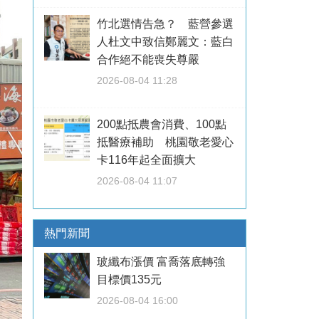
竹北選情告急？ 藍營參選
人杜文中致信鄭麗文：藍白
合作絕不能喪失尊嚴
2026-08-04 11:28
200點抵農會消費、100點
抵醫療補助 桃園敬老愛心
卡116年起全面擴大
2026-08-04 11:07
熱門新聞
玻纖布漲價 富喬落底轉強
目標價135元
2026-08-04 16:00