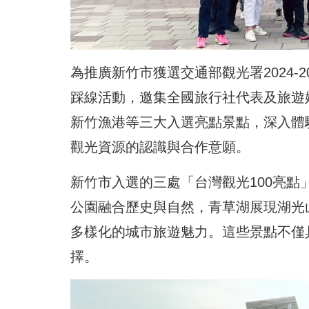
為推廣新竹市獲選交通部觀光署2024-
踩線活動，邀集全國旅行社代表及旅遊
新竹漁港等三大入選亮點景點，深入體
觀光資源的認識與合作意願。
新竹市入選的三處「台灣觀光100亮
公園融合歷史與自然，青草湖展現湖光
多樣化的城市旅遊魅力。這些景點不僅
擇。