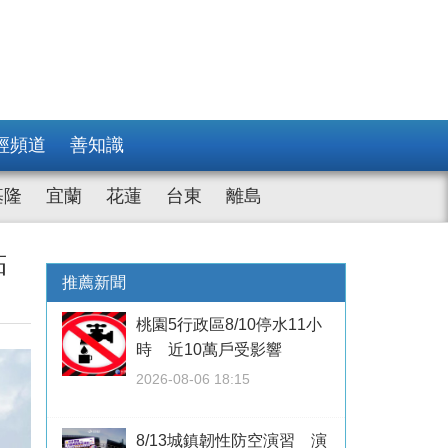
經頻道
善知識
基隆
宜蘭
花蓮
台東
離島
點
推薦新聞
桃園5行政區8/10停水11小
時 近10萬戶受影響
2026-08-06 18:15
8/13城鎮韌性防空演習 演