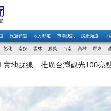
道
旅遊頻道
地方頻道
市場快訊
房產頻道
財
彰化
南投
雲林
嘉義
台南
高雄
屏東
L實地踩線 推廣台灣觀光100亮